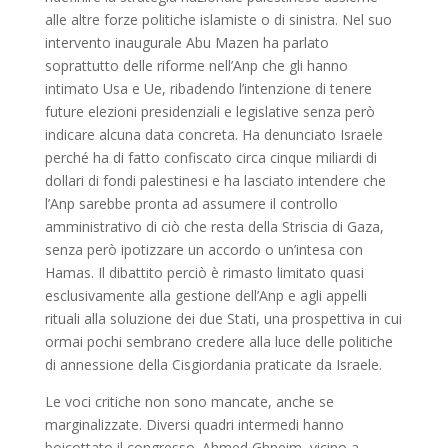
alle altre forze politiche islamiste o di sinistra. Nel suo
intervento inaugurale Abu Mazen ha parlato
soprattutto delle riforme nell’Anp che gli hanno
intimato Usa e Ue, ribadendo l’intenzione di tenere
future elezioni presidenziali e legislative senza però
indicare alcuna data concreta. Ha denunciato Israele
perché ha di fatto confiscato circa cinque miliardi di
dollari di fondi palestinesi e ha lasciato intendere che
l’Anp sarebbe pronta ad assumere il controllo
amministrativo di ciò che resta della Striscia di Gaza,
senza però ipotizzare un accordo o un’intesa con
Hamas. Il dibattito perciò è rimasto limitato quasi
esclusivamente alla gestione dell’Anp e agli appelli
rituali alla soluzione dei due Stati, una prospettiva in cui
ormai pochi sembrano credere alla luce delle politiche
di annessione della Cisgiordania praticate da Israele.
Le voci critiche non sono mancate, anche se
marginalizzate. Diversi quadri intermedi hanno
boicottato il congresso. Ahmed Ghneim, vicino a