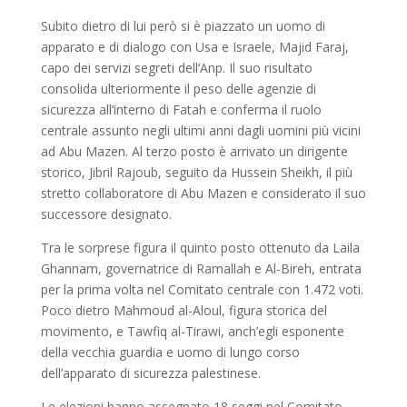
Subito dietro di lui però si è piazzato un uomo di
apparato e di dialogo con Usa e Israele, Majid Faraj,
capo dei servizi segreti dell’Anp. Il suo risultato
consolida ulteriormente il peso delle agenzie di
sicurezza all’interno di Fatah e conferma il ruolo
centrale assunto negli ultimi anni dagli uomini più vicini
ad Abu Mazen. Al terzo posto è arrivato un dirigente
storico, Jibril Rajoub, seguito da Hussein Sheikh, il più
stretto collaboratore di Abu Mazen e considerato il suo
successore designato.
Tra le sorprese figura il quinto posto ottenuto da Laila
Ghannam, governatrice di Ramallah e Al-Bireh, entrata
per la prima volta nel Comitato centrale con 1.472 voti.
Poco dietro Mahmoud al-Aloul, figura storica del
movimento, e Tawfiq al-Tirawi, anch’egli esponente
della vecchia guardia e uomo di lungo corso
dell’apparato di sicurezza palestinese.
Le elezioni hanno assegnato 18 seggi nel Comitato