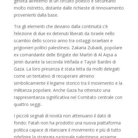
gestita all’interno di un circuito politico e securitario
molto ristretto, distante dalle richieste di rinnovamento
provenienti dalla base.
Tra gli elementi che deviano dalla continuità c’è
l’elezione di due ex detenuti liberati da Israele nello
scambio dello scorso anno tra ostaggi israeliani e
prigionieri politici palestinesi. Zakaria Zubaidi, popolare
ex comandante delle Brigate dei Martiri di Al Aqsa a
Jenin durante la seconda Intifada e Taysir Bardini di
Gaza. La loro presenza è stata letta da molti delegati
come un tentativo di recuperare almeno
simbolicamente il legame storico tra il movimento e la
militanza popolare. Anche Gaza ha ottenuto una
rappresentanza significativa nel Comitato centrale con
quattro seggi..
I piccoli segnali di novità non attenuano il dato di
fondo: Fatah non ha prodotto una nuova piattaforma
politica capace di rilanciare il movimento e più di tutto
ridefinire la strategia nazionale palestinese assieme