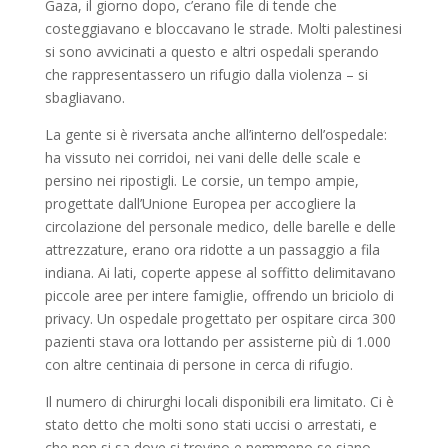
Gaza, il giorno dopo, c’erano file di tende che
costeggiavano e bloccavano le strade. Molti palestinesi
si sono avvicinati a questo e altri ospedali sperando
che rappresentassero un rifugio dalla violenza – si
sbagliavano.
La gente si è riversata anche all’interno dell’ospedale:
ha vissuto nei corridoi, nei vani delle delle scale e
persino nei ripostigli. Le corsie, un tempo ampie,
progettate dall’Unione Europea per accogliere la
circolazione del personale medico, delle barelle e delle
attrezzature, erano ora ridotte a un passaggio a fila
indiana. Ai lati, coperte appese al soffitto delimitavano
piccole aree per intere famiglie, offrendo un briciolo di
privacy. Un ospedale progettato per ospitare circa 300
pazienti stava ora lottando per assisterne più di 1.000
con altre centinaia di persone in cerca di rifugio.
Il numero di chirurghi locali disponibili era limitato. Ci è
stato detto che molti sono stati uccisi o arrestati, e
che non si sa dove si trovino e nemmeno se siano