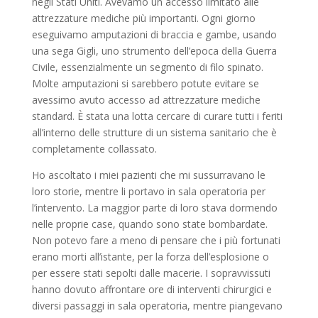
negli Stati Uniti. Avevamo un accesso limitato alle
attrezzature mediche più importanti. Ogni giorno
eseguivamo amputazioni di braccia e gambe, usando
una sega Gigli, uno strumento dell’epoca della Guerra
Civile, essenzialmente un segmento di filo spinato.
Molte amputazioni si sarebbero potute evitare se
avessimo avuto accesso ad attrezzature mediche
standard. È stata una lotta cercare di curare tutti i feriti
all’interno delle strutture di un sistema sanitario che è
completamente collassato.
Ho ascoltato i miei pazienti che mi sussurravano le
loro storie, mentre li portavo in sala operatoria per
l’intervento. La maggior parte di loro stava dormendo
nelle proprie case, quando sono state bombardate.
Non potevo fare a meno di pensare che i più fortunati
erano morti all’istante, per la forza dell’esplosione o
per essere stati sepolti dalle macerie. I sopravvissuti
hanno dovuto affrontare ore di interventi chirurgici e
diversi passaggi in sala operatoria, mentre piangevano