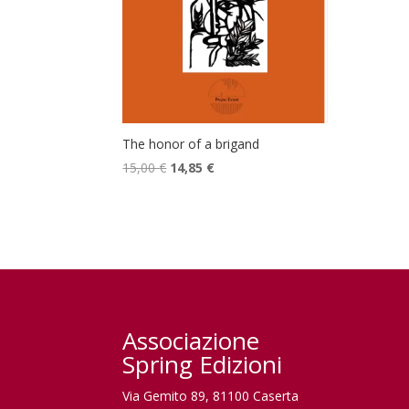
The honor of a brigand
Il
Il
15,00
€
14,85
€
prezzo
prezzo
originale
attuale
era:
è:
15,00 €.
14,85 €.
Associazione
Spring Edizioni
Via Gemito 89, 81100 Caserta