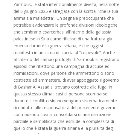
Yarmouk, è stata intenzionalmente divelta, nella notte
del 6 giugno 2025 e sfregiata con la scritta: “che la tua
anima sia maledetta”. Un segnale preoccupante che
potrebbe evidenziare le profonde divisioni ideologiche
che sembrano esarcerbasi all’interno della galassia
palestinese in Siria come riflesso di una frattura già
emersa durante la guerra siriana, e che oggi si
manifesta in un clima di caccia al “colpevole”. Anche
all’Interno del campo profughi di Yarmouk si registrano
episodi che riflettono una campagna di accuse ed
intimidazioni, dove persone che ammettono o sono
costrette ad ammettere, di aver appoggiato il governo
di Bashar Al Assad si trovano costrette alla fuga. In
questo stesso clima i casi di persone scomparse
durante il conflitto siriano vengono sistematicamente
ricondotte alle responsabilità del precedente governo,
contribuendo così al consolidarsi di una narrazione
parziale e semplificata che esclude la complessità di
quello che è stata la guerra siriana e la pluralità degli