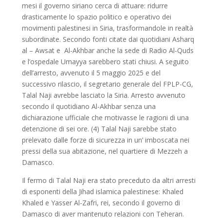
mesi il governo siriano cerca di attuare: ridurre
drasticamente lo spazio politico e operativo dei
movimenti palestinesi in Siria, trasformandole in realtà
subordinate. Secondo fonti citate dai quotidiani Asharq
al – Awsat e Al-Akhbar anche la sede di Radio Al-Quds
e l’ospedale Umayya sarebbero stati chiusi. A seguito
dell’arresto, avvenuto il 5 maggio 2025 e del
successivo rilascio, il segretario generale del FPLP-CG,
Talal Naji avrebbe lasciato la Siria. Arresto avvenuto
secondo il quotidiano Al-Akhbar senza una
dichiarazione ufficiale che motivasse le ragioni di una
detenzione di sei ore. (4) Talal Naji sarebbe stato
prelevato dalle forze di sicurezza in un’ imboscata nei
pressi della sua abitazione, nel quartiere di Mezzeh a
Damasco.
Il fermo di Talal Naji era stato preceduto da altri arresti
di esponenti della Jihad islamica palestinese: Khaled
Khaled e Yasser Al-Zafri, rei, secondo il governo di
Damasco di aver mantenuto relazioni con Teheran.