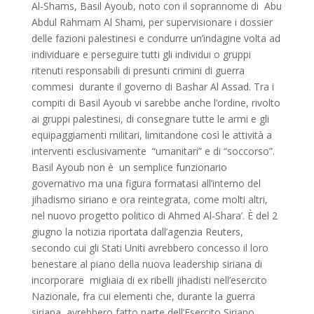
Al-Shams, Basil Ayoub, noto con il soprannome di Abu
Abdul Rahmam Al Shami, per supervisionare i dossier
delle fazioni palestinesi e condurre un’indagine volta ad
individuare e perseguire tutti gli individui o gruppi
ritenuti responsabili di presunti crimini di guerra
commesi durante il governo di Bashar Al Assad. Tra i
compiti di Basil Ayoub vi sarebbe anche l’ordine, rivolto
ai gruppi palestinesi, di consegnare tutte le armi e gli
equipaggiamenti militari, limitandone così le attività a
interventi esclusivamente “umanitari” e di “soccorso”.
Basil Ayoub non è un semplice funzionario
governativo ma una figura formatasi all’interno del
jihadismo siriano e ora reintegrata, come molti altri,
nel nuovo progetto politico di Ahmed Al-Shara’. È del 2
giugno la notizia riportata dall’agenzia Reuters,
secondo cui gli Stati Uniti avrebbero concesso il loro
benestare al piano della nuova leadership siriana di
incorporare migliaia di ex ribelli jihadisti nell’esercito
Nazionale, fra cui elementi che, durante la guerra
siriana, avrebbero fatto parte dell’Esercito Siriano