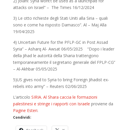
2) Jolani: Syria wont’t be used as a launchpad for
attacks on Israel” – The Times 16/12/2024
3) Le otto richieste degli Stati Uniti alla Siria – quali
sono e come ha risposto Damasco”. Al – Maj Alla
19/04/2025
4) Uncertain Future for the PFLP-GC in Post Assad
Syria” – Asharq Al- Awsat 06/05/2025 “Dopo i leader
della Jihad le autorità della Sharia trattengono
temporaneamente il segretario generale del FPLP-CG”
– Al-Akhbar 05/05/2025
5)US gives nod to Syria to bring Foreign Jihadist ex-
rebels into army” – Reuters 02/06/2025
L’articolo
SIRIA. Al Shara caccia le formazioni
palestinesi e stringe i rapporti con Israele
proviene da
Pagine Esteri
.
Condividi: