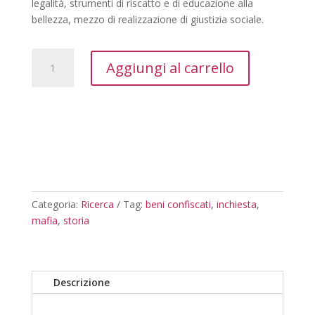
legalità, strumenti di riscatto e di educazione alla
bellezza, mezzo di realizzazione di giustizia sociale.
La
Aggiungi al carrello
destinazione
dei
beni
confiscati
alla
mafia
quantità
Categoria:
Ricerca
Tag:
beni confiscati
,
inchiesta
,
mafia
,
storia
Descrizione