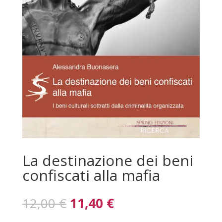
La destinazione dei beni
confiscati alla mafia
Il
Il
12,00
€
11,40
€
prezzo
prezzo