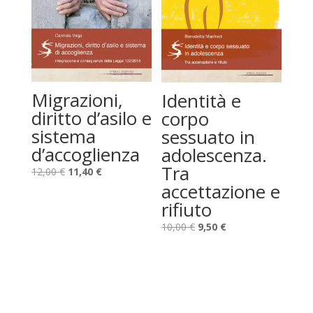
Migrazioni,
Identità e
diritto d’asilo e
corpo
sistema
sessuato in
d’accoglienza
adolescenza.
Tra
Il
Il
12,00
€
11,40
€
accettazione e
prezzo
prezzo
originale
attuale
rifiuto
era:
è:
Il
Il
10,00
€
9,50
€
12,00 €.
11,40 €.
prezzo
prezzo
originale
attuale
era:
è:
10,00 €.
9,50 €.