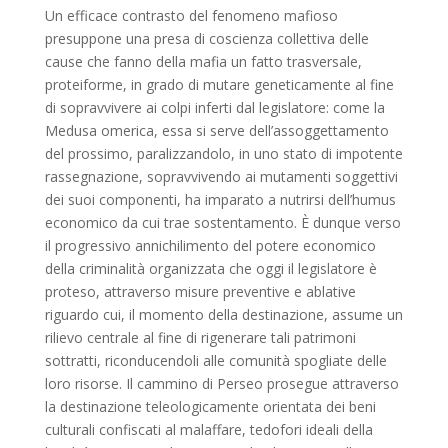
originale
attuale
Un efficace contrasto del fenomeno mafioso
era:
è:
presuppone una presa di coscienza collettiva delle
12,00 €.
11,40 €.
cause che fanno della mafia un fatto trasversale,
proteiforme, in grado di mutare geneticamente al fine
di sopravvivere ai colpi inferti dal legislatore: come la
Medusa omerica, essa si serve dell’assoggettamento
del prossimo, paralizzandolo, in uno stato di impotente
rassegnazione, sopravvivendo ai mutamenti soggettivi
dei suoi componenti, ha imparato a nutrirsi dell’humus
economico da cui trae sostentamento. È dunque verso
il progressivo annichilimento del potere economico
della criminalità organizzata che oggi il legislatore è
proteso, attraverso misure preventive e ablative
riguardo cui, il momento della destinazione, assume un
rilievo centrale al fine di rigenerare tali patrimoni
sottratti, riconducendoli alle comunità spogliate delle
loro risorse. Il cammino di Perseo prosegue attraverso
la destinazione teleologicamente orientata dei beni
culturali confiscati al malaffare, tedofori ideali della