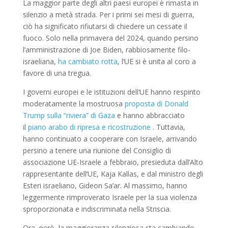
La maggior parte degli altri paesi europei è rimasta in
silenzio a metà strada. Per i primi sei mesi di guerra,
ciò ha significato rifiutarsi di chiedere un cessate il
fuoco. Solo nella primavera del 2024, quando persino
l’amministrazione di Joe Biden, rabbiosamente filo-
israeliana,
ha cambiato rotta
, l’UE si è unita al coro a
favore di una tregua.
I governi europei e le istituzioni dell’UE hanno respinto
moderatamente la mostruosa
proposta di Donald
Trump sulla “riviera” di Gaza
e hanno abbracciato
il
piano arabo di ripresa e ricostruzione
. Tuttavia,
hanno continuato a cooperare con Israele, arrivando
persino a tenere una riunione del Consiglio di
associazione UE-Israele a febbraio, presieduta dall’Alto
rappresentante dell’UE, Kaja Kallas, e dal ministro degli
Esteri israeliano, Gideon Sa’ar. Al massimo, hanno
leggermente rimproverato Israele per la sua violenza
sproporzionata e indiscriminata nella Striscia.
Ora, però, la maggioranza silenziosa sta cambiando