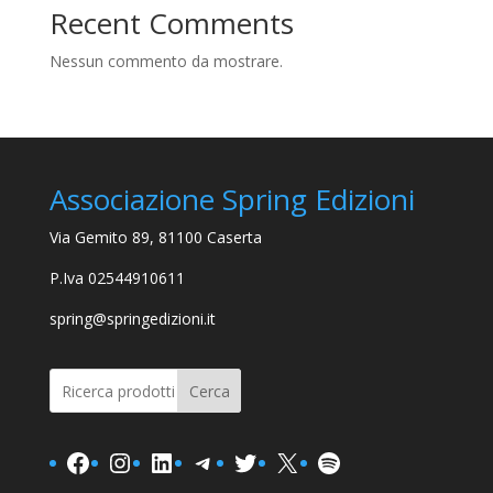
Recent Comments
Nessun commento da mostrare.
Associazione Spring Edizioni
Via Gemito 89, 81100 Caserta
P.Iva 02544910611
spring@springedizioni.it
Cerca
Facebook
Instagram
LinkedIn
Telegram
Twitter
X
Spotify