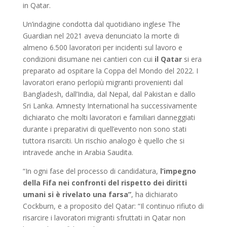
in Qatar.
Un’indagine condotta dal quotidiano inglese The
Guardian nel 2021 aveva denunciato la morte di
almeno 6.500 lavoratori per incidenti sul lavoro e
condizioni disumane nei cantieri con cui
il Qatar
si era
preparato ad ospitare la Coppa del Mondo del 2022. I
lavoratori erano perlopiù migranti provenienti dal
Bangladesh, dall’India, dal Nepal, dal Pakistan e dallo
Sri Lanka. Amnesty International ha successivamente
dichiarato che molti lavoratori e familiari danneggiati
durante i preparativi di quell’evento non sono stati
tuttora risarciti. Un rischio analogo è quello che si
intravede anche in Arabia Saudita.
“In ogni fase del processo di candidatura,
l’impegno
della Fifa nei confronti del rispetto dei diritti
umani si è rivelato una farsa”
, ha dichiarato
Cockburn, e a proposito del Qatar: “Il continuo rifiuto di
risarcire i lavoratori migranti sfruttati in Qatar non