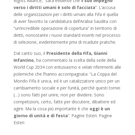
Rights Alliance, “sarà evidente che i
l suo impegno
verso i diritti umani è solo di facciata
”. L’accusa
delle organizzazioni per i diritti umani alla Fifa è quella
di aver favorito la candidatura dell’Arabia Saudita con
“un’incredibile operazione di copertura” in territorio di
diritti, nonostante i nuovi standard inseriti nel processo
di selezione, evidentemente privi di ricadute pratiche.
Dal canto suo, il
Presidente della Fifa, Gianni
Infantino
, ha commentato la scelta della sede della
World Cup 2034 con entusiasmo e velati riferimenti alle
polemiche che l’hanno accompagnata: “La Coppa del
Mondo Fifa è unica, ed è un catalizzatore unico per un
cambiamento sociale e per l’unità, perché questi tornei
(…) sono fatti per unire, non per dividere. Sono
competizioni, certo, fatte per discutere, dibattere ed
agire. Ma la cosa più importante è che
oggi è un
giorno di unità e di festa
”. Pagine Esteri. Pagine
Esteri