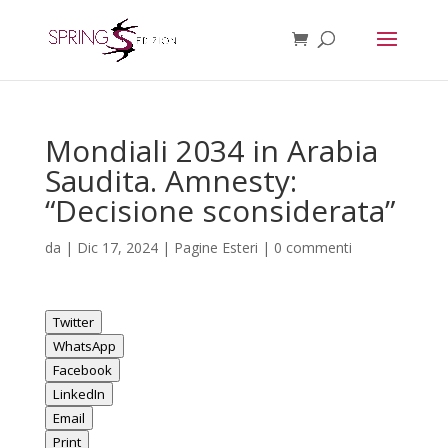
Mondiali 2034 in Arabia
Saudita. Amnesty:
“Decisione sconsiderata”
da
|
Dic 17, 2024
|
Pagine Esteri
|
0 commenti
Twitter
WhatsApp
Facebook
LinkedIn
Email
Print