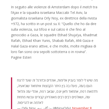
In seguito alle violenze di Amsterdam dopo il
match
tra
l’Ajax e la squadra israeliana Maccabi Tel Aviv, la
giornalista israeliana Orly Noy, ex direttrice della rivista
+972, ha scritto in un post su X: “Quello che ho da dire
sulla violenza, sui tifosi e sul calcio è che fino al
genocidio a Gaza, le squadre Etihad Shuja’ya, Khadmat
Rafah, Etihad Khan Yunis, Shabab Rafah, Ahli Gaza e
Halal Gaza erano attive, e che molte, molte migliaia di
loro fan sono ora sepolti sottoterra o in rovina”.
Pagine Esteri
מה שיש לי לומר בעניין אלימות, אוהדים וכדורגל זה שעד לרצח
העם בעזה, פעלו בה בין היתר הקבוצות איתחאד שוג’אעיה,
ח’דמאת רפח, אתחאד ח’אן יונס, שבאב רפח, אהלי עזה והלאל
עזה, ושאלפים רבים רבים מאוהדיהן קבורים עכשיו מתחת
לאדמה או להריסות.
— Orly Noy مژگان نوى (@NoyOrly)
November 8,