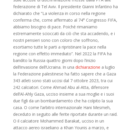
federazione di Tel Aviv. Il presidente Gianni Infantino ha
dichiarato che “La violenza in corso nella regione
conferma che, come affermato al 74° Congresso FIFA,
abbiamo bisogno di pace. Poiché rimaniamo
estremamente scioccati da ciò che sta accadendo, e i
nostri pensieri sono con coloro che soffrono,
esortiamo tutte le parti a ripristinare la pace nella
regione con effetto immediato”. Nel 2022 la FIFA ha
bandito la Russia quattro giorni dopo l’inizio
dell’invasione dell’Ucraina. In una
dichiarazione
a luglio
la Federazione palestinese ha fatto sapere che a Gaza
343 atleti sono stati uccisi dal 7 ottobre 2023, tra cui
242 calciatori. Come Ahmad Abu al-Atta, difensore
dell’Al-Ahly Gaza, ucciso insieme a sua moglie e i suoi
due figli da un bombardamento che ha colpito la sua
casa. O come l’arbitro internazionale Hani Mesmeh,
deceduto in seguito alle ferite riportate durante un raid.
O il calciatore Mohammed Barakat, ucciso in un
attacco aereo israeliano a Khan Younis a marzo, e