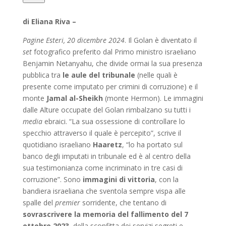
di Eliana Riva –
Pagine Esteri, 20 dicembre 2024
. Il Golan è diventato il
set
fotografico preferito dal Primo ministro israeliano
Benjamin Netanyahu, che divide ormai la sua presenza
pubblica tra
le aule del tribunale
(nelle quali è
presente come imputato per crimini di corruzione) e il
monte
Jamal al-Sheikh
(monte Hermon). Le immagini
dalle Alture occupate del Golan rimbalzano su tutti i
media
ebraici. “La sua ossessione di controllare lo
specchio attraverso il quale è percepito”, scrive il
quotidiano israeliano
Haaretz
, “lo ha portato sul
banco degli imputati in tribunale ed è al centro della
sua testimonianza come incriminato in tre casi di
corruzione”. Sono
immagini di vittoria
, con la
bandiera israeliana che sventola sempre vispa alle
spalle del
premier
sorridente, che tentano di
sovrascrivere la memoria del fallimento del 7
ottobre 2023
, della sconfitta dei servizi segreti e