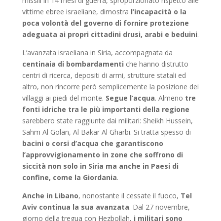
missili in 14 mesi di guerra, sproporzionato rispetto alle
vittime ebree israeliane, dimostra
l’incapacità o la
poca volontà del governo di fornire protezione
adeguata ai propri cittadini drusi, arabi e beduini
.
L’avanzata israeliana in Siria, accompagnata da
centinaia di bombardamenti
che hanno distrutto
centri di ricerca, depositi di armi, strutture statali ed
altro, non rincorre però semplicemente la posizione dei
villaggi ai piedi del monte.
Segue l’acqua
. Almeno
tre
fonti idriche tra le più importanti della regione
sarebbero state raggiunte dai militari: Sheikh Hussein,
Sahm Al Golan, Al Bakar Al Gharbi. Si tratta spesso di
bacini o corsi d’acqua che garantiscono
l’approvvigionamento in zone che soffrono di
siccità non solo in Siria ma anche in Paesi di
confine, come la Giordania
.
Anche in Libano
, nonostante il cessate il fuoco,
Tel
Aviv continua la sua avanzata
. Dal 27 novembre,
giorno della tregua con Hezbollah,
i militari sono