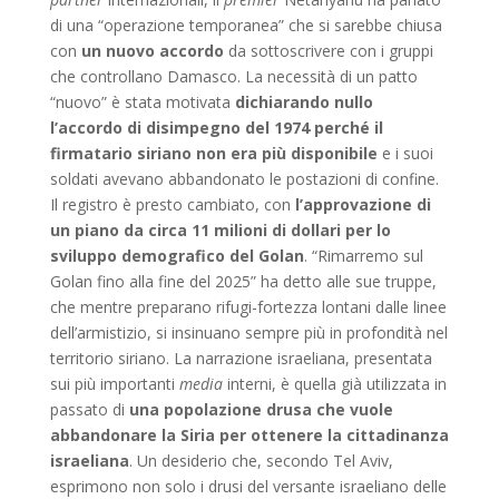
di una “operazione temporanea” che si sarebbe chiusa
con
un nuovo accordo
da sottoscrivere con i gruppi
che controllano Damasco. La necessità di un patto
“nuovo” è stata motivata
dichiarando nullo
l’accordo di disimpegno del 1974 perché il
firmatario siriano non era più disponibile
e i suoi
soldati avevano abbandonato le postazioni di confine.
Il registro è presto cambiato, con
l’approvazione di
un piano da circa 11 milioni di dollari per lo
sviluppo demografico del Golan
. “Rimarremo sul
Golan fino alla fine del 2025” ha detto alle sue truppe,
che mentre preparano rifugi-fortezza lontani dalle linee
dell’armistizio, si insinuano sempre più in profondità nel
territorio siriano. La narrazione israeliana, presentata
sui più importanti
media
interni, è quella già utilizzata in
passato di
una popolazione drusa che vuole
abbandonare la Siria per ottenere la cittadinanza
israeliana
. Un desiderio che, secondo Tel Aviv,
esprimono non solo i drusi del versante israeliano delle