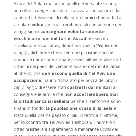
Alture del Golan ma anche quelli del versante siriano,
ben oltre la
buffer zone
demilitarizzata che separa i due
confini. Le televisioni di dello stato ebraico hanno fatto
circolare
video
che mostrerebbero alcune persone dei
villaggi siriani
consegnare volontariamente
vecchie armi dei militari di Assad
all’esercito
israeliano e alcuni drusi, definiti dai media “
leader
dei
villaggi”, dichiarare che si sentono più israeliani che
siriani. La narrazione araba è prevedibilmente diversa. I
cittadini dei paesi del versante siriano del monte Jamal
al-Sheikh, che
definiscono quella di Tel Aviv una
occupazione
, hanno dichiarato per bocca dei propri
capivillaggio di essere stati
costretti dai militari
a
consegnare le armi e che
non accetterebbero mai
la cittadinanza israeliana
perché si sentono e sono
siriani. In fondo, l
a popolazione drusa di Israele
è
stata quella che ha pagato di più, in termini di vittime,
per lo scontro tra Tel Aviv ed Hezbollah. Il numero di
cittadini israeliani appartenenti a minoranze uccisi dai