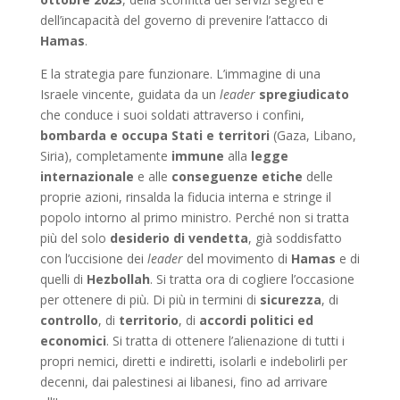
dell’incapacità del governo di prevenire l’attacco di
Hamas
.
E la strategia pare funzionare. L’immagine di una
Israele vincente, guidata da un
leader
spregiudicato
che conduce i suoi soldati attraverso i confini,
bombarda e occupa Stati e territori
(Gaza, Libano,
Siria), completamente
immune
alla
legge
internazionale
e alle
conseguenze etiche
delle
proprie azioni, rinsalda la fiducia interna e stringe il
popolo intorno al primo ministro. Perché non si tratta
più del solo
desiderio di vendetta
, già soddisfatto
con l’uccisione dei
leader
del movimento di
Hamas
e di
quelli di
Hezbollah
. Si tratta ora di cogliere l’occasione
per ottenere di più. Di più in termini di
sicurezza
, di
controllo
, di
territorio
, di
accordi politici ed
economici
. Si tratta di ottenere l’alienazione di tutti i
propri nemici, diretti e indiretti, isolarli e indebolirli per
decenni, dai palestinesi ai libanesi, fino ad arrivare