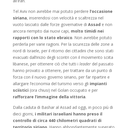
all’Iran.
Tel Aviv non avrebbe mai potuto perdere
l’occasione
siriana
, inserendosi con velocità e scaltrezza nel
vuoto lasciato dalle forze governative di
Assad
e non
ancora riempito dai nuovi capi,
molto timidi nei
rapporti con lo stato ebraico
. Non avrebbe potuto
perderla per varie ragioni. Per la sicurezza delle zone a
nord di Israele, per il ritorno dei cittadini che sono stati
evacuati dall’inizio degli scontri con il movimento sciita
libanese, per ottenere ciò che tutti i
leader
del passato
hanno provato a ottenere, per trattare da un punto di
forza con il nuovo governo siriano, per far ripartire e
allargare l’economia del turismo verso gli
impianti
sciistici
(ora chiusi) nel Golan occupato e per
rafforzare l’immagine della vittoria
.
Dalla caduta di Bashar al Assad ad oggi, in poco più di
dieci giorni,
i militari israeliani hanno preso il
controllo di circa 440 chilometri quadrati di
territorio siriano
. Hanno abbondantemente superato