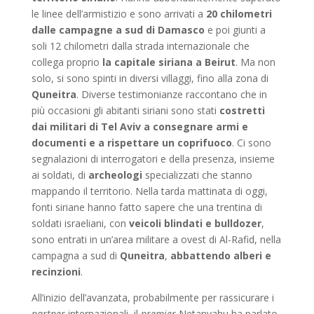
le linee dell’armistizio e sono arrivati a
20 chilometri
dalle campagne a sud di Damasco
e poi giunti a
soli 12 chilometri dalla strada internazionale che
collega proprio
la capitale siriana a Beirut
. Ma non
solo, si sono spinti in diversi villaggi, fino alla zona di
Quneitra
. Diverse testimonianze raccontano che in
più occasioni gli abitanti siriani sono stati
costretti
dai militari di Tel Aviv a consegnare armi e
documenti e a rispettare un coprifuoco
. Ci sono
segnalazioni di interrogatori e della presenza, insieme
ai soldati, di
archeologi
specializzati che stanno
mappando il territorio. Nella tarda mattinata di oggi,
fonti siriane hanno fatto sapere che una trentina di
soldati israeliani, con
veicoli blindati e bulldozer
,
sono entrati in un’area militare a ovest di Al-Rafid, nella
campagna a sud di
Quneitra
,
abbattendo alberi e
recinzioni
.
All’inizio dell’avanzata, probabilmente per rassicurare i
partner
internazionali, il
premier
Netanyahu ha parlato