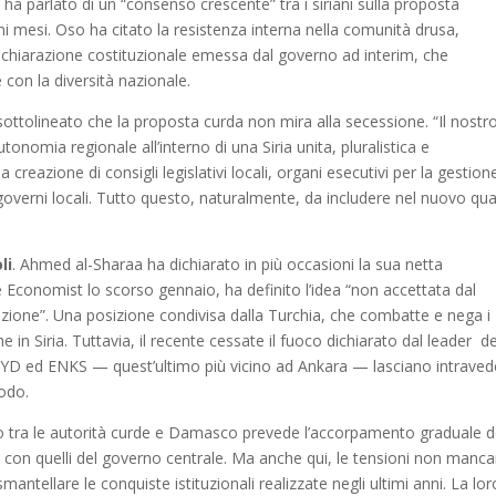
a parlato di un “consenso crescente” tra i siriani sulla proposta
imi mesi. Oso ha citato la resistenza interna nella comunità drusa,
a dichiarazione costituzionale emessa dal governo ad interim, che
 con la diversità nazionale.
 sottolineato che la proposta curda non mira alla secessione. “Il nostr
tonomia regionale all’interno di una Siria unita, pluralistica e
 creazione di consigli legislativi locali, organi esecutivi per la gestion
ai governi locali. Tutto questo, naturalmente, da includere nel nuovo qu
li
. Ahmed al-Sharaa ha dichiarato in più occasioni la sua netta
e Economist lo scorso gennaio, ha definito l’idea “non accettata dal
 nazione”. Una posizione condivisa dalla Turchia, che combatte e nega i
che in Siria. Tuttavia, il recente cessate il fuoco dichiarato dal leader de
 PYD ed ENKS — quest’ultimo più vicino ad Ankara — lasciano intraved
iodo.
o tra le autorità curde e Damasco prevede l’accorpamento graduale d
li con quelli del governo centrale. Ma anche qui, le tensioni non manca
antellare le conquiste istituzionali realizzate negli ultimi anni. La lor