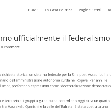
HOME
La Casa Editrice
Pagine Esteri
Av
anno ufficialmente il federalismo
|
0 commenti
)
 richiesta storica: un sistema federale per la Siria post-Assad. Lo ha 
onario dell’amministrazione autonoma curda nel Rojava. Per anni, le
ralismo”, preferendo espressioni come “decentralizzazione democratic
a e territoriale: i gruppi a guida curda controllano oggi circa un quarto
e tra Hassakeh, Qamishli e la valle dell’Eufrate, è stata costruita una