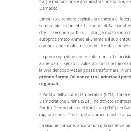
fragile ma funzionale amministrazione locale, so
Damasco.
L’impulso a rendere esplicita la richiesta di fed
sempre più escludente. La caduta di Bashar al-A
che — secondo Jia Kurd — sta già mostrando crep
autoproclamato Ahmed al-Sharaa e il suo entoura
composizione multietnica e multiconfessionale d
La preoccupazione non è solo teorica. Le uccisi
alimentato il senso di vulnerabilità tra le minora
la Siria del dopo-Assad possa trasformarsi in una
prende forma l’alleanza tra i principali parti
regionali.
Il Partito dell’Unione Democratica (PYD), forza 
Democratiche Siriane (SDF), ha trovato un’intesa
Partito Democratico del Kurdistan (KDP) dei Bar
rapporti con la Turchia, storicamente ostile a qu
La visione comune, ancora non ufficialmente pubb