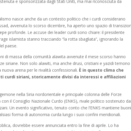
stenuta e sponsorizzata dagli Stati Uniti, ma mai riconosciuta da
eralismo nasce anche da un contesto politico che i curdi considerano
ssad, avvenuta lo scorso dicembre, ha aperto uno spazio di transizio
e profonde. Le accuse dei leader curdi sono chiare: il presidente
ge islamista stanno tracciando “la rotta sbagliata”, ignorando la
el paese.
oni di massa della comunità alawita avvenute il mese scorso hanno
nze siriane. Non solo alawiti, ma anche drusi, cristiani e yazidi temono
 nuova arena per le rivalità confessionali.
È in questo clima che
ti curdi siriani, storicamente divisi da interessi e affiliazioni
egemone nella Siria nordorientale e principale colonna delle Forze
 con il Consiglio Nazionale Curdo (ENKS), rivale politico sostenuto da
zani. Un evento significativo, tenuto conto che l’ENKS mantiene buon
alsiasi forma di autonomia curda lungo i suoi confini meridionali.
lica, dovrebbe essere annunciata entro la fine di aprile. Lo ha