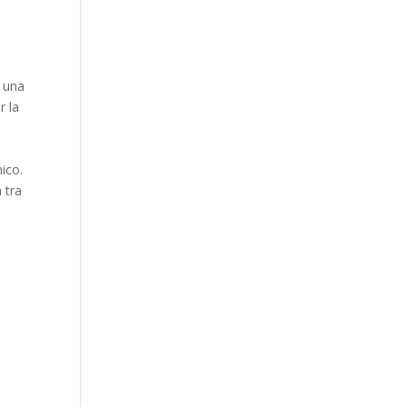
o una
r la
nico.
 tra