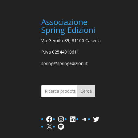
Associazione
Spring Edizioni
Via Gemito 89, 81100 Caserta
P.Iva 02544910611
spring@springedizioni.it
Cerca
Facebook
Instagram
LinkedIn
Telegram
Twitter
X
Spotify