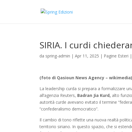
SIRIA. I curdi chieder
da
spring-admin
|
Apr 11, 2025
|
Pagine Esteri
(foto di Qasioun News Agency – wikimedia
La leadership curda si prepara a formalizzare una
all’agenzia Reuters,
Badran Jia Kurd,
alto funzi
autorità curde avevano evitato il termine “fede
“confederalismo democratico”.
Il cambio di tono riflette una nuova realtà politic
territorio siriano. In questo spazio, che si estend