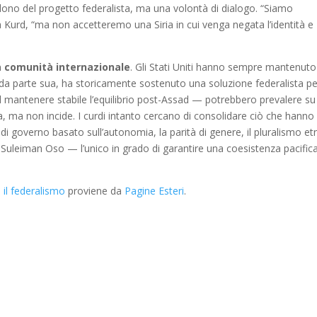
ono del progetto federalista, ma una volontà di dialogo. “Siamo
ia Kurd, “ma non accetteremo una Siria in cui venga negata l’identità e
la comunità internazionale
. Gli Stati Uniti hanno sempre mantenut
 da parte sua, ha storicamente sostenuto una soluzione federalista pe
nel mantenere stabile l’equilibrio post-Assad — potrebbero prevalere su
, ma non incide. I curdi intanto cercano di consolidare ciò che hanno
di governo basato sull’autonomia, la parità di genere, il pluralismo et
leiman Oso — l’unico in grado di garantire una coesistenza pacifica
 il federalismo
proviene da
Pagine Esteri
.