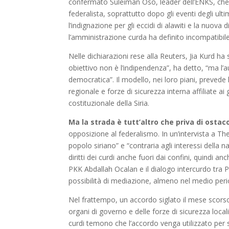
confermato Suleiman Oso, leader dell’ENKS, che h
federalista, soprattutto dopo gli eventi degli ult
l’indignazione per gli eccidi di alawiti e la nuov
l’amministrazione curda ha definito incompatibile
Nelle dichiarazioni rese alla Reuters, Jia Kurd ha
obiettivo non è l’indipendenza”, ha detto, “ma l’au
democratica”. Il modello, nei loro piani, prevede la
regionale e forze di sicurezza interna affiliate 
costituzionale della Siria.
Ma la strada è tutt’altro che priva di ostaco
opposizione al federalismo. In un’intervista a Th
popolo siriano” e “contraria agli interessi della
diritti dei curdi anche fuori dai confini, quindi an
PKK Abdallah Ocalan e il dialogo intercurdo tra
possibilità di mediazione, almeno nel medio per
Nel frattempo, un accordo siglato il mese scors
organi di governo e delle forze di sicurezza loca
curdi temono che l’accordo venga utilizzato per sm