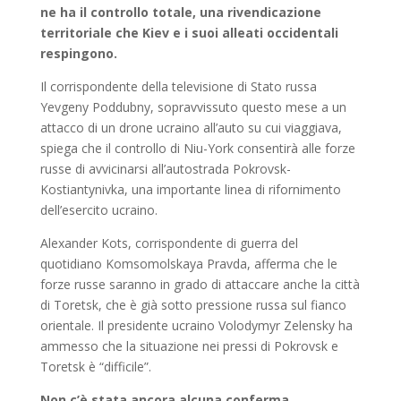
ne ha il controllo totale, una rivendicazione
territoriale che Kiev e i suoi alleati occidentali
respingono.
Il corrispondente della televisione di Stato russa
Yevgeny Poddubny, sopravvissuto questo mese a un
attacco di un drone ucraino all’auto su cui viaggiava,
spiega che il controllo di Niu-York consentirà alle forze
russe di avvicinarsi all’autostrada Pokrovsk-
Kostiantynivka, una importante linea di rifornimento
dell’esercito ucraino.
Alexander Kots, corrispondente di guerra del
quotidiano Komsomolskaya Pravda, afferma che le
forze russe saranno in grado di attaccare anche la città
di Toretsk, che è già sotto pressione russa sul fianco
orientale. Il presidente ucraino Volodymyr Zelensky ha
ammesso che la situazione nei pressi di Pokrovsk e
Toretsk è “difficile”.
Non c’è stata ancora alcuna conferma