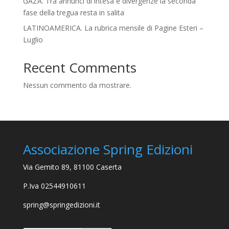
GAZA. Tra annunci di intesa e divergenze la seconda
fase della tregua resta in salita
LATINOAMERICA. La rubrica mensile di Pagine Esteri –
Luglio
Recent Comments
Nessun commento da mostrare.
Associazione Spring Edizioni
Via Gemito 89, 81100 Caserta
P.Iva 02544910611
spring@springedizioni.it