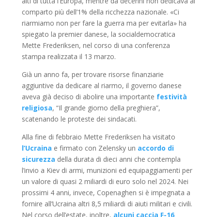
alti di tutta l’Europa, mentre da decenni non dedicava al
comparto più dell’1% della ricchezza nazionale. «Ci
riarmiamo non per fare la guerra ma per evitarla» ha
spiegato la premier danese, la socialdemocratica
Mette Frederiksen, nel corso di una conferenza
stampa realizzata il 13 marzo.
Già un anno fa, per trovare risorse finanziarie
aggiuntive da dedicare al riarmo, il governo danese
aveva già deciso di abolire una importante
festività
religiosa
, “Il grande giorno della preghiera”,
scatenando le proteste dei sindacati.
Alla fine di febbraio Mette Frederiksen ha visitato
l’Ucraina
e firmato con Zelensky un
accordo di
sicurezza
della durata di dieci anni che contempla
l’invio a Kiev di armi, munizioni ed equipaggiamenti per
un valore di quasi 2 miliardi di euro solo nel 2024. Nei
prossimi 4 anni, invece, Copenaghen si è impegnata a
fornire all’Ucraina altri 8,5 miliardi di aiuti militari e civili.
Nel corso dell’estate, inoltre,
alcuni caccia F-16