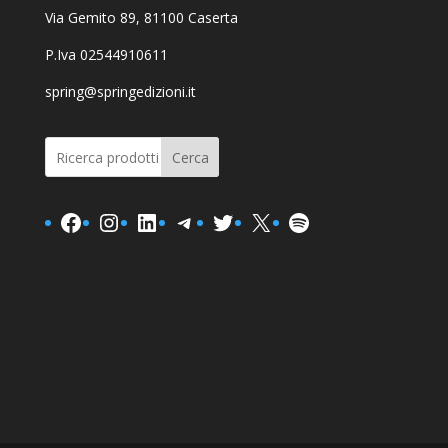
Via Gemito 89, 81100 Caserta
P.Iva 02544910611
spring@springedizioni.it
Cerca
Facebook
Instagram
LinkedIn
Telegram
Twitter
X
Spotify