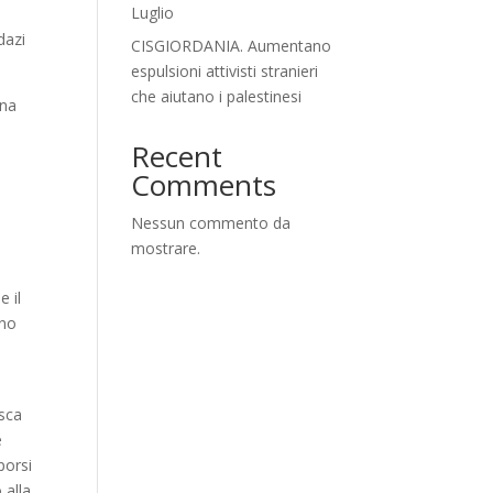
Luglio
dazi
CISGIORDANIA. Aumentano
espulsioni attivisti stranieri
che aiutano i palestinesi
una
Recent
Comments
Nessun commento da
mostrare.
e il
nno
isca
e
porsi
 alla