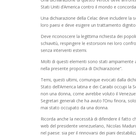
Stati Uniti d’America contro il mondo e concord
Una dichiarazione della Celac deve includere la so
loro paesi e deve esigere un trattamento dignitos
Deve riconoscere la legittima richiesta dei popoli f
schiavitù, respingere le estorsioni nei loro confro
senza interventi esterni.
Molti di questi elementi sono stati ampiamente a
nella presente proposta di Dichiarazione”.
Temi, questi ultimi, comunque evocati dalla dich
Stato dell’America latina e dei Caraibi occupi la
non una donna, come avrebbe voluto il Venezuel
Segretari generali che ha avuto l’Onu finora, sol
mai stato occupato da una donna.
Ricorda anche la necessità di difendere il fatto c
web del presidente venezuelano, Nicolas Maduro,
nel paese: sia per il rinnovarsi dei piani destabiliz