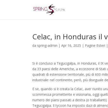
Celac, in Honduras il 
da
spring-admin
|
Apr 16, 2025
|
Pagine Esteri
Si è concluso a Tegucigalpa, in Honduras, il IX ve
da 33 paesi delle Americhe, a eccezione di Stati 
quadrati di estensione territoriale, più di 600 mi
industriale: nel continente, però, più diseguale d
E se, quando si è creata la Celac, aver riunito u
scommessa promettente e visionaria, oggi quel
numero dei paesi passati a destra (o traballanti)
Tegucigalpa. Il tycoon ha imposto dazi di almeno 