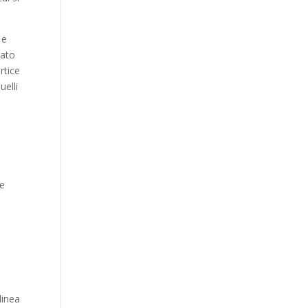
 e
lato
rtice
uelli
le
e
linea