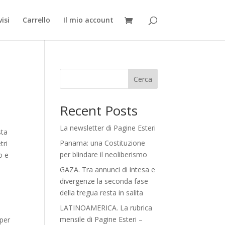
isi
Carrello
Il mio account
Cerca
Recent Posts
La newsletter di Pagine Esteri
sta
Panama: una Costituzione
tri
per blindare il neoliberismo
o e
GAZA. Tra annunci di intesa e
divergenze la seconda fase
della tregua resta in salita
LATINOAMERICA. La rubrica
mensile di Pagine Esteri –
 per