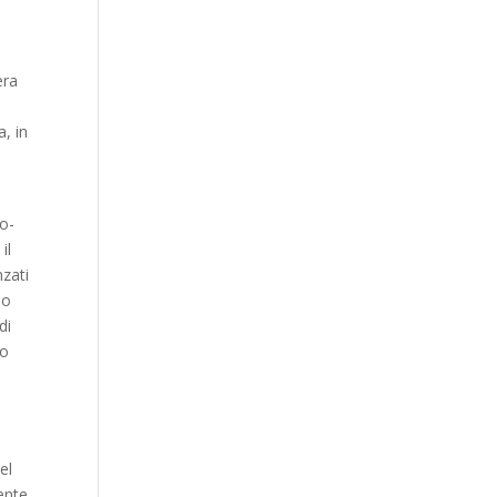
,
era
a, in
io-
il
nzati
mo
di
vo
el
mente