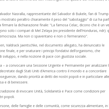
alvador Nasralla, rappresentante del Salvador di Bukele, fan di Trump
ha mostrato peraltro chiaramente il peso del “sabotaggio” di cui ha par
a firmare la dichiarazione finale: “La famosa Celac, dicono che è un ve
gono solo i compari di Mel Zelaya (ex presidente dell’Honduras, ndr): q
mocrazia. Ma non ci spaventano e non ci fermeranno”.
steri, Valdrack Jaentschke, nel documento allegato, ha denunciato le
ne finale, e per snaturare i principi fondativi dell’organismo, che
sviluppo, e nella nozione di pace con giustizia sociale.
agua – a convocare una Sessione Urgente e Permanente per analizzare 
 decretate dagli Stati Uniti d’America contro il mondo e a concordare
eguenze, dando priorità ai diritti dei nostri popoli e in particolare all
osa e di benessere.
radizione di invocare Unità, Solidarietà e Pace come condizioni per
ri popoli.
rsone, delle famiglie e delle comunità, come sicurezza alimentare, in 