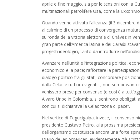
aprile e fine maggio, sia per le tensioni con la
multinazionali petrolifere Usa, come la ExxonMob
Quando venne attivata l’alleanza (il 3 dicembre d
al culmine di un processo di convergenza maturato
sull’onda della vittoria elettorale di Chávez in V
gran parte dell’America latina e dei Caraibi stava
progetti ideologici, tanto da introdurre nell’anali
Avanzare nell’unità e l’integrazione politica, ec
economico e la pace; rafforzare la partecipazione 
dialogo politico fra gli Stati; concordare posizioni
dalla Celac e tutt’ora vigenti -, non sembravano
venissero prese per consenso (e così è a tutt’ogg
Alvaro Uribe in Colombia, si sentirono obbligati 
con cui si dichiarava la Celac “zona di pace”.
Nel vertice di Tegucigalpa, invece, il consenso 
presidente Gustavo Petro, alla prossima presiden
dell’organismo costituisca ancora una forte spina
Diario de las Americas, evidentemente già scritto