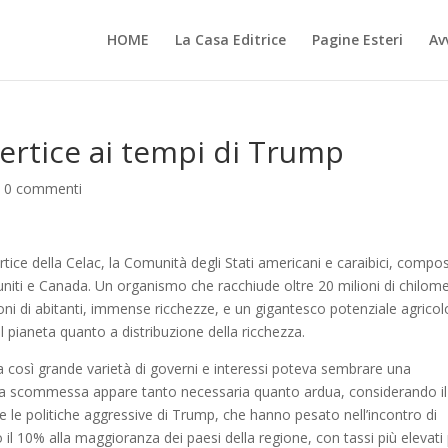
HOME
La Casa Editrice
Pagine Esteri
Avv
vertice ai tempi di Trump
|
0 commenti
rtice della Celac, la Comunità degli Stati americani e caraibici, compo
uniti e Canada. Un organismo che racchiude oltre 20 milioni di chilome
lioni di abitanti, immense ricchezze, e un gigantesco potenziale agricol
el pianeta quanto a distribuzione della ricchezza.
na così grande varietà di governi e interessi poteva sembrare una
la scommessa appare tanto necessaria quanto ardua, considerando il
 e le politiche aggressive di Trump, che hanno pesato nell’incontro di
il 10% alla maggioranza dei paesi della regione, con tassi più elevati