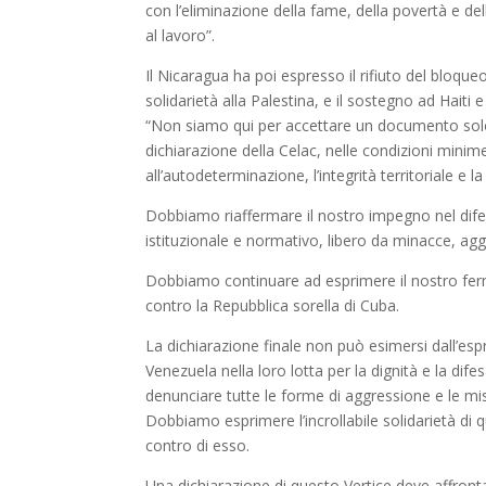
con l’eliminazione della fame, della povertà e del
al lavoro”.
Il Nicaragua ha poi espresso il rifiuto del bloque
solidarietà alla Palestina, e il sostegno ad Haiti 
“Non siamo qui per accettare un documento solo
dichiarazione della Celac, nelle condizioni minime
all’autodeterminazione, l’integrità territoriale e l
Dobbiamo riaffermare il nostro impegno nel difende
istituzionale e normativo, libero da minacce, aggr
Dobbiamo continuare ad esprimere il nostro fermo 
contro la Repubblica sorella di Cuba.
La dichiarazione finale non può esimersi dall’esp
Venezuela nella loro lotta per la dignità e la d
denunciare tutte le forme di aggressione e le misur
Dobbiamo esprimere l’incrollabile solidarietà di 
contro di esso.
Una dichiarazione di questo Vertice deve affronta