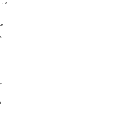
one e
se:
to
2
el
ni