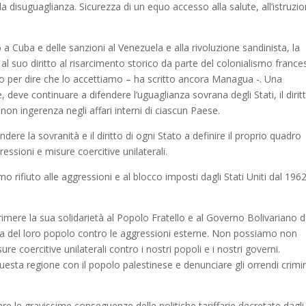
la disuguaglianza. Sicurezza di un equo accesso alla salute, all’istruzi
o a Cuba e delle sanzioni al Venezuela e alla rivoluzione sandinista, la
e al suo diritto al risarcimento storico da parte del colonialismo france
 per dire che lo accettiamo – ha scritto ancora Managua -. Una
, deve continuare a difendere l’uguaglianza sovrana degli Stati, il dirit
a non ingerenza negli affari interni di ciascun Paese.
re la sovranità e il diritto di ogni Stato a definire il proprio quadro
essioni e misure coercitive unilaterali.
rifiuto alle aggressioni e al blocco imposti dagli Stati Uniti dal 196
rimere la sua solidarietà al Popolo Fratello e al Governo Bolivariano d
ifesa del loro popolo contro le aggressioni esterne. Non possiamo non
e coercitive unilaterali contro i nostri popoli e i nostri governi.
questa regione con il popolo palestinese e denunciare gli orrendi crimi
re le gravissime conseguenze delle politiche tariffarie decretate dagli