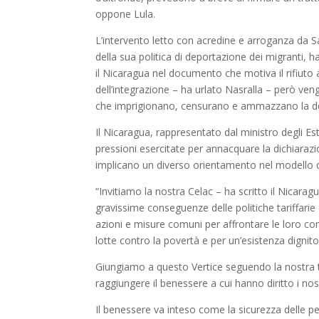
oppone Lula.
L’intervento letto con acredine e arroganza da S
della sua politica di deportazione dei migranti, 
il Nicaragua nel documento che motiva il rifiuto 
dell’integrazione – ha urlato Nasralla – però ven
che imprigionano, censurano e ammazzano la de
Il Nicaragua, rappresentato dal ministro degli E
pressioni esercitate per annacquare la dichiarazio
implicano un diverso orientamento nel modello di 
“Invitiamo la nostra Celac – ha scritto il Nicar
gravissime conseguenze delle politiche tariffarie
azioni e misure comuni per affrontare le loro cons
lotte contro la povertà e per un’esistenza dignit
Giungiamo a questo Vertice seguendo la nostra t
raggiungere il benessere a cui hanno diritto i nost
Il benessere va inteso come la sicurezza delle pe