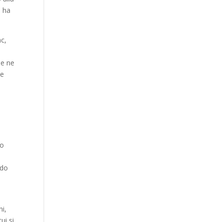
i ha
ac,
 e ne
le
no
ndo
ni,
ui si