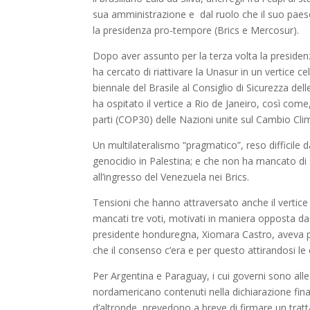
sua amministrazione e dal ruolo che il suo paese a
la presidenza pro-tempore (Brics e Mercosur).
Dopo aver assunto per la terza volta la presidenza
ha cercato di riattivare la Unasur in un vertice ce
biennale del Brasile al Consiglio di Sicurezza de
ha ospitato il vertice a Rio de Janeiro, così co
parti (COP30) delle Nazioni unite sul Cambio Cli
Un multilateralismo “pragmatico”, reso difficile d
genocidio in Palestina; e che non ha mancato di su
all’ingresso del Venezuela nei Brics.
Tensioni che hanno attraversato anche il vertice
mancati tre voti, motivati in maniera opposta da
presidente honduregna, Xiomara Castro, aveva pe
che il consenso c’era e per questo attirandosi le 
Per Argentina e Paraguay, i cui governi sono allea
nordamericano contenuti nella dichiarazione finale
d’altronde, prevedono a breve di firmare un trat