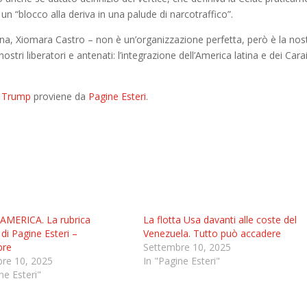
un “blocco alla deriva in una palude di narcotraffico”.
na, Xiomara Castro – non è un’organizzazione perfetta, però è la nost
stri liberatori e antenati: l’integrazione dell’America latina e dei Carai
di Trump
proviene da
Pagine Esteri
.
MERICA. La rubrica
La flotta Usa davanti alle coste del
di Pagine Esteri –
Venezuela. Tutto può accadere
re
Settembre 10, 2025
re 10, 2025
In "Pagine Esteri"
ne Esteri"