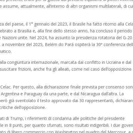
ssume, attualmente, all’interno di altri organismi multilaterali, di cu
 del paese, il 1° gennaio del 2023, il Brasile ha fatto ritorno alla Cel
lebrato a Brasilia e, alla fine dello stesso anno, ha concluso il periodo
lle Nazioni unite. Nel 2024, ha assunto la presidenza rotatoria del G-20
me, a novembre del 2025, Belém do Pará ospiterà la 30ª conferenza del
matico.
alla congiuntura internazionale, marcata dal conflitto in Ucraina e dal
scitare frizioni, anche fra gli alleati, come nel caso dell’opposizione
 Celac. Per questo, alla dichiarazione finale prevista per consenso so
 Argentina e Paraguay da una parte, e dal Nicaragua dall’altra. La
rò già sventolato il testo approvato dai 30 rappresentanti, dichiara
critiche dell’opposizione.
ti di Trump, i riferimenti di condanna alle politiche del presidente
 in 8 punti, per quanto sfumati, sono risultati indigeribili. I due gover
tato di libero commercio con Washington nel quadro del Mercosur, a c