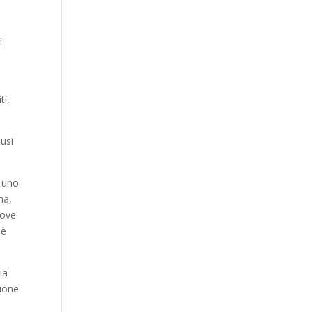
i
ti,
lusi
a uno
na,
nove
 è
ia
sione