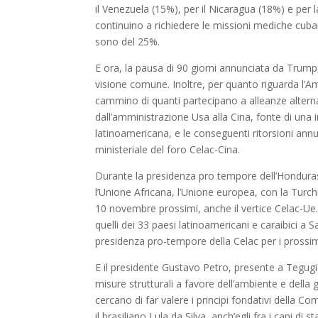
il Venezuela (15%), per il Nicaragua (18%) e per
continuino a richiedere le missioni mediche cuba
sono del 25%.
E ora, la pausa di 90 giorni annunciata da Trump
visione comune. Inoltre, per quanto riguarda l’Ame
cammino di quanti partecipano a alleanze alternati
dall’amministrazione Usa alla Cina, fonte di una 
latinoamericana, e le conseguenti ritorsioni ann
ministeriale del foro Celac-Cina.
Durante la presidenza pro tempore dell’Honduras, 
l’Unione Africana, l’Unione europea, con la Turchia,
10 novembre prossimi, anche il vertice Celac-Ue.
quelli dei 33 paesi latinoamericani e caraibici a 
presidenza pro-tempore della Celac per i prossim
E il presidente Gustavo Petro, presente a Tegugica
misure strutturali a favore dell’ambiente e della 
cercano di far valere i principi fondativi della C
il brasiliano Lula da Silva, anch’egli fra i capi di 