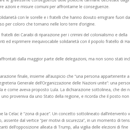
are azioni e misure comuni per affrontarne le conseguenze.
lidarietà con le sorelle e i fratelli che hanno dovuto emigrare fuori da
o per coloro che tornano nelle loro terre d’origine.
ratelli dei Caraibi di riparazione per i crimini del colonialismo e della
nti ed esprimere inequivocabile solidarietà con il popolo fratello di Hai
ffrontati dalla maggior parte delle delegazioni, ma non sono stati inc
iarazione finale, insieme all’auspicio che “una persona appartenente 
 Segreteria Generale dell’Organizzazione delle Nazioni unite”: una perso
a e come aveva proposto Lula. La dichiarazione sottolinea, che dei 
o uno proveniva da uno Stato della regione, e ricorda che il posto non
he la Celac è “zona di pace”. Un concetto sottolineato dall’intervento v
 assente dal vertice “per motivi di sicurezza”, in un momento di ten
zanti dell’opposizione alleata di Trump, alla vigilia delle elezioni di fine