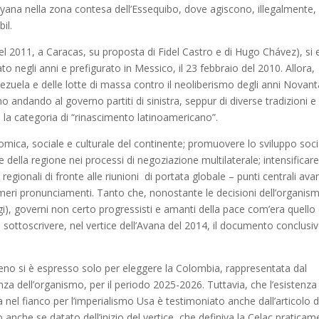
 Guyana nella zona contesa dell’Essequibo, dove agiscono, illegalmente
il.
el 2011, a Caracas, su proposta di Fidel Castro e di Hugo Chávez), si 
 negli anni e prefigurato in Messico, il 23 febbraio del 2010. Allora,
enezuela e delle lotte di massa contro il neoliberismo degli anni Novant
no andando al governo partiti di sinistra, seppur di diverse tradizioni e
si la categoria di “rinascimento latinoamericano”.
onomica, sociale e culturale del continente; promuovere lo sviluppo soc
della regione nei processi di negoziazione multilaterale; intensificare 
 regionali di fronte alle riunioni di portata globale – punti centrali ava
 meri pronunciamenti. Tanto che, nonostante le decisioni dell’organis
i), governi non certo progressisti e amanti della pace com’era quello 
a sottoscrivere, nel vertice dell’Avana del 2014, il documento conclusi
pieno si è espresso solo per eleggere la Colombia, rappresentata dal
za dell’organismo, per il periodo 2025-2026. Tuttavia, che l’esistenza
 nel fianco per l’imperialismo Usa è testimoniato anche dall’articolo d
 anche se datato dell’inizio del vertice, che definiva la Celac pratica