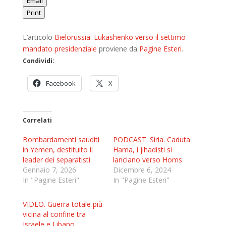
Email
Print
L’articolo
Bielorussia: Lukashenko verso il settimo
mandato presidenziale
proviene da
Pagine Esteri
.
Condividi:
Facebook
X
Correlati
Bombardamenti sauditi
PODCAST. Siria. Caduta
in Yemen, destituito il
Hama, i jihadisti si
leader dei separatisti
lanciano verso Homs
Gennaio 7, 2026
Dicembre 6, 2024
In "Pagine Esteri"
In "Pagine Esteri"
VIDEO. Guerra totale più
vicina al confine tra
Israele e Libano