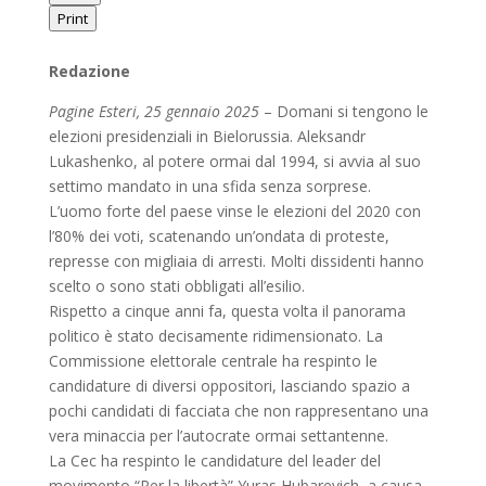
Print
Redazione
Pagine Esteri, 25 gennaio 2025
– Domani si tengono le
elezioni presidenziali in Bielorussia. Aleksandr
Lukashenko, al potere ormai dal 1994, si avvia al suo
settimo mandato in una sfida senza sorprese.
L’uomo forte del paese vinse le elezioni del 2020 con
l’80% dei voti, scatenando un’ondata di proteste,
represse con migliaia di arresti. Molti dissidenti hanno
scelto o sono stati obbligati all’esilio.
Rispetto a cinque anni fa, questa volta il panorama
politico è stato decisamente ridimensionato. La
Commissione elettorale centrale ha respinto le
candidature di diversi oppositori, lasciando spazio a
pochi candidati di facciata che non rappresentano una
vera minaccia per l’autocrate ormai settantenne.
La Cec ha respinto le candidature del leader del
movimento “Per la libertà” Yuras Hubarevich, a causa