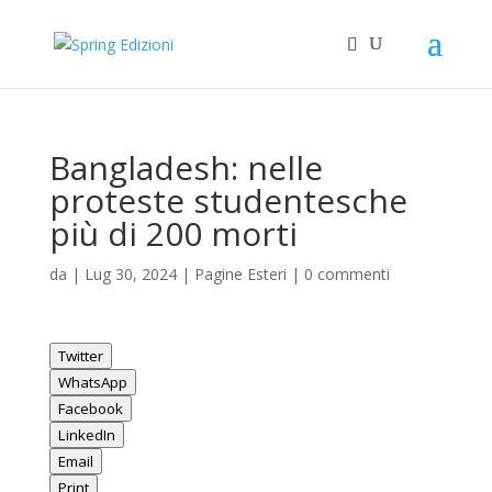
Bangladesh: nelle
proteste studentesche
più di 200 morti
da
|
Lug 30, 2024
|
Pagine Esteri
|
0 commenti
Twitter
WhatsApp
Facebook
LinkedIn
Email
Print