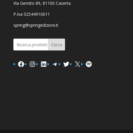
Via Gemito 89, 81100 Caserta
P.Iva 02544910611
spring@springedizioni.it
Cerca
Facebook
Instagram
LinkedIn
Telegram
Twitter
X
Spotify