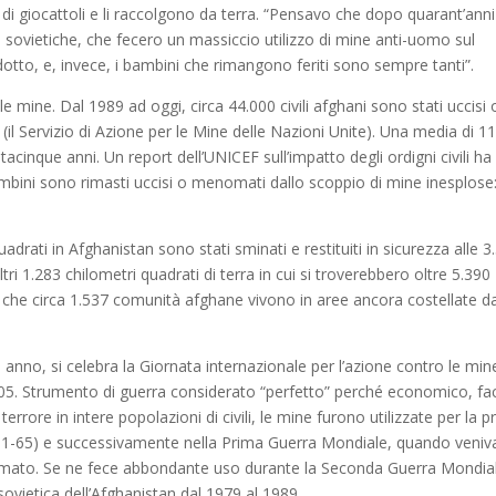
di giocattoli e li raccolgono da terra. “Pensavo che dopo quarant’anni
e sovietiche, che fecero un massiccio utilizzo di mine anti-uomo sul
ridotto, e, invece, i bambini che rimangono feriti sono sempre tanti”.
e mine. Dal 1989 ad oggi, circa 44.000 civili afghani sono stati uccisi 
il Servizio di Azione per le Mine delle Nazioni Unite). Una media di 1
ntacinque anni. Un report dell’UNICEF sull’impatto degli ordigni civili ha
ini sono rimasti uccisi o menomati dallo scoppio di mine inesplose
uadrati in Afghanistan sono stati sminati e restituiti in sicurezza alle 3
i 1.283 chilometri quadrati di terra in cui si troverebbero oltre 5.390
ica che circa 1.537 comunità afghane vivono in aree ancora costellate d
gni anno, si celebra la Giornata internazionale per l’azione contro le min
005. Strumento di guerra considerato “perfetto” perché economico, fac
rrore in intere popolazioni di civili, le mine furono utilizzate per la p
861-65) e successivamente nella Prima Guerra Mondiale, quando veni
 armato. Se ne fece abbondante uso durante la Seconda Guerra Mondia
sovietica dell’Afghanistan dal 1979 al 1989.