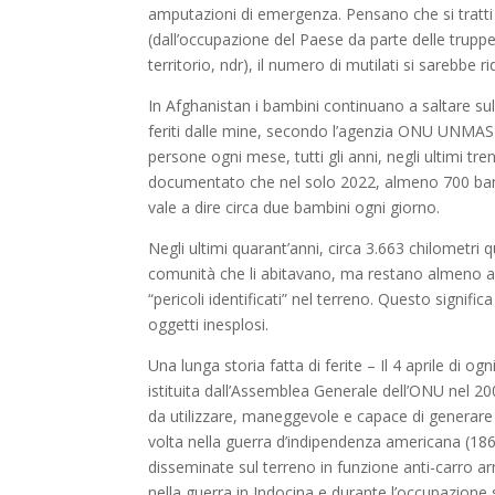
amputazioni di emergenza. Pensano che si tratti 
(dall’occupazione del Paese da parte delle trupp
territorio, ndr), il numero di mutilati si sarebbe 
In Afghanistan i bambini continuano a saltare sull
feriti dalle mine, secondo l’agenzia ONU UNMAS (
persone ogni mese, tutti gli anni, negli ultimi tre
documentato che nel solo 2022, almeno 700 bamb
vale a dire circa due bambini ogni giorno.
Negli ultimi quarant’anni, circa 3.663 chilometri q
comunità che li abitavano, ma restano almeno altr
“pericoli identificati” nel terreno. Questo signif
oggetti inesplosi.
Una lunga storia fatta di ferite – Il 4 aprile di o
istituita dall’Assemblea Generale dell’ONU nel 2
da utilizzare, maneggevole e capace di generare te
volta nella guerra d’indipendenza americana (1
disseminate sul terreno in funzione anti-carro
nella guerra in Indocina e durante l’occupazione 