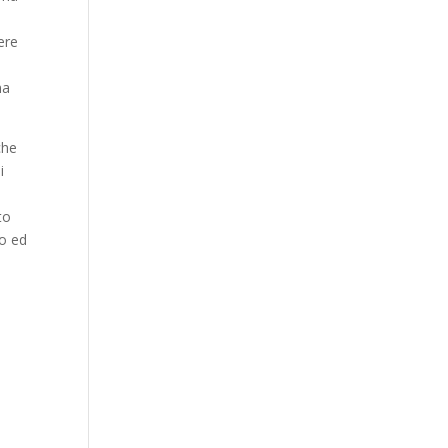
e
ere
na
che
i
to
co ed