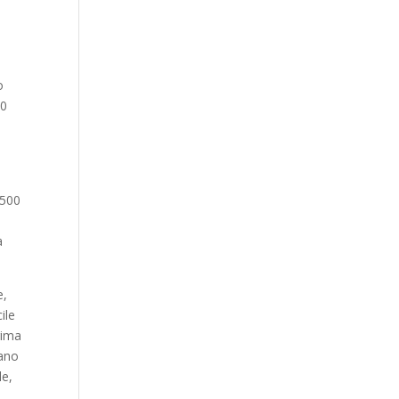
o
10
:
.500
a
e,
ile
rima
vano
le,