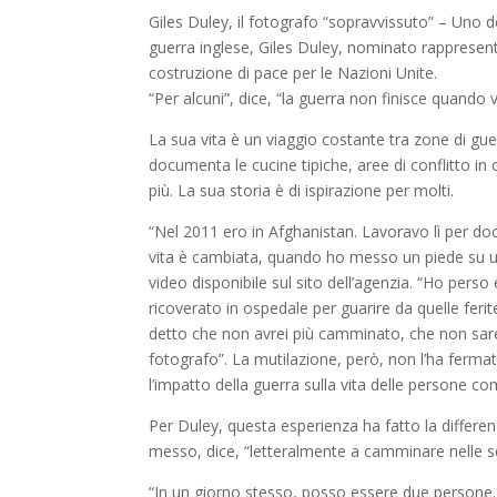
Giles Duley, il fotografo “sopravvissuto” – Uno d
guerra inglese, Giles Duley, nominato rappresentan
costruzione di pace per le Nazioni Unite.
“Per alcuni”, dice, “la guerra non finisce quando 
La sua vita è un viaggio costante tra zone di gu
documenta le cucine tipiche, aree di conflitto in 
più. La sua storia è di ispirazione per molti.
“Nel 2011 ero in Afghanistan. Lavoravo lì per docu
vita è cambiata, quando ho messo un piede su u
video disponibile sul sito dell’agenzia. “Ho per
ricoverato in ospedale per guarire da quelle ferit
detto che non avrei più camminato, che non sarei
fotografo”. La mutilazione, però, non l’ha ferma
l’impatto della guerra sulla vita delle persone c
Per Duley, questa esperienza ha fatto la differen
messo, dice, “letteralmente a camminare nelle sca
“In un giorno stesso, posso essere due persone.