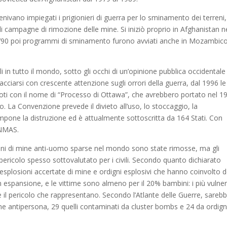
nivano impiegati i prigionieri di guerra per lo sminamento dei terreni,
di campagne di rimozione delle mine. Si iniziò proprio in Afghanistan n
anni ’90 poi programmi di sminamento furono avviati anche in Mozambico
li in tutto il mondo, sotto gli occhi di un’opinione pubblica occidentale
facciarsi con crescente attenzione sugli orrori della guerra, dal 1996 le
noti con il nome di “Processo di Ottawa”, che avrebbero portato nel 1
 La Convenzione prevede il divieto all’uso, lo stoccaggio, la
impone la distruzione ed è attualmente sottoscritta da 164 Stati. Con
UNMAS.
ilioni di mine anti-uomo sparse nel mondo sono state rimosse, ma gli
pericolo spesso sottovalutato per i civili. Secondo quanto dichiarato
esplosioni accertate di mine e ordigni esplosivi che hanno coinvolto d
 in espansione, e le vittime sono almeno per il 20% bambini: i più vulnera
e il pericolo che rappresentano. Secondo l’Atlante delle Guerre, sareb
 antipersona, 29 quelli contaminati da cluster bombs e 24 da ordign