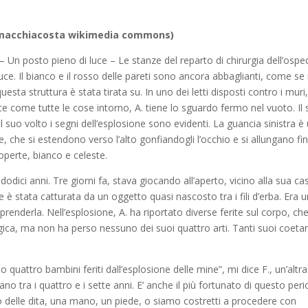
 Lamacchiacosta wikimedia commons)
– Un posto pieno di luce – Le stanze del reparto di chirurgia dell’ospe
e. Il bianco e il rosso delle pareti sono ancora abbaglianti, come se
ta struttura è stata tirata su. In uno dei letti disposti contro i muri, 
uce come tutte le cose intorno, A. tiene lo sguardo fermo nel vuoto. Il
suo volto i segni dell’esplosione sono evidenti. La guancia sinistra è
, che si estendono verso l’alto gonfiandogli l’occhio e si allungano fin
operte, bianco e celeste.
 dodici anni. Tre giorni fa, stava giocando all’aperto, vicino alla sua ca
 è stata catturata da un oggetto quasi nascosto tra i fili d’erba. Era 
renderla. Nell’esplosione, A. ha riportato diverse ferite sul corpo, ch
gica, ma non ha perso nessuno dei suoi quattro arti. Tanti suoi coeta
 quattro bambini feriti dall’esplosione delle mine”, mi dice F., un’altra
evano tra i quattro e i sette anni. E’ anche il più fortunato di questo per
o delle dita, una mano, un piede, o siamo costretti a procedere con