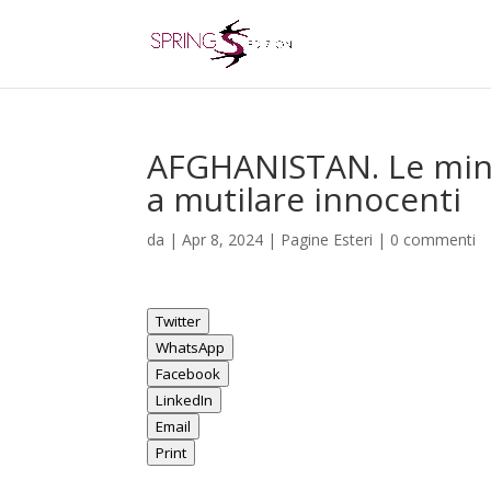
AFGHANISTAN. Le mine
a mutilare innocenti
da
|
Apr 8, 2024
|
Pagine Esteri
|
0 commenti
Twitter
WhatsApp
Facebook
LinkedIn
Email
Print