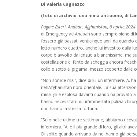
Di Valeria Cagnazzo
(foto di archivio: una mina antiuomo, di
Pagine Esteri, Anabah, Afghanistan, 8 aprile 2024
di Emergency ad Anabah sono sempre piene di luc
fossero già passati venticinque anni da quando ques
letto numero quattro, anche lui investito dalla l
corpo è avvolto da lenzuola bianchissime, ma sul 
costellazione di ferite da scheggia ancora fresche
collo e sotto al pigiama, mezzo scoperto dalle c
“Non sorride mai”, dice di lui un infermiere. A. ha
nell’Afghanistan nord-orientale. La sua attenzione
mina: gli è esplosa davanti quando ha provato a p
hanno necessitato di un’immediata pulizia chirur
non hanno la stessa fortuna.
“Solo nelle ultime tre settimane, abbiamo ricevuto
infermiera. “A. è il più grande di loro, gli altri av
Di solito quando arrivano da noi hanno già pers