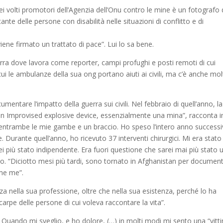
ei volti promotori dell’Agenzia dell’Onu contro le mine è un fotografo 
te delle persone con disabilità nelle situazioni di conflitto e di
viene firmato un trattato di pace”. Lui lo sa bene.
erra dove lavora come reporter, campi profughi e posti remoti di cui
cui le ambulanze della sua ong portano aiuti ai civili, ma c’è anche mol
mentare l’impatto della guerra sui civili. Nel febbraio di quell’anno, l
n Improvised explosive device, essenzialmente una mina”, racconta i
so entrambe le mie gambe e un braccio. Ho speso l’intero anno success
e. Durante quell’anno, ho ricevuto 37 interventi chirurgici. Mi era stato
 più stato indipendente. Era fuori questione che sarei mai più stato 
to. “Diciotto mesi più tardi, sono tornato in Afghanistan per documen
ome me”.
za nella sua professione, oltre che nella sua esistenza, perché lo ha
rpe delle persone di cui voleva raccontare la vita”.
 Quando mi sveglio, e ho dolore, (…) in molti modi mi sento una “vitt