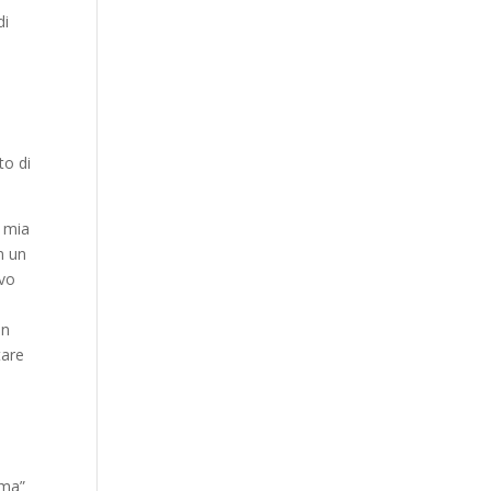
di
to di
a mia
n un
ivo
un
tare
ima”