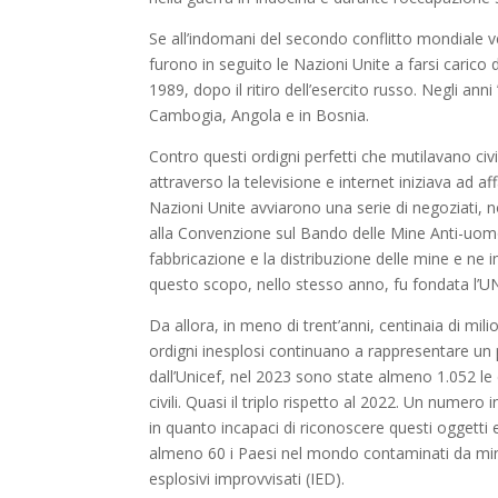
Se all’indomani del secondo conflitto mondiale ve
furono in seguito le Nazioni Unite a farsi carico 
1989, dopo il ritiro dell’esercito russo. Negli 
Cambogia, Angola e in Bosnia.
Contro questi ordigni perfetti che mutilavano civi
attraverso la televisione e internet iniziava ad af
Nazioni Unite avviarono una serie di negoziati, 
alla Convenzione sul Bando delle Mine Anti-uomo.
fabbricazione e la distribuzione delle mine e ne 
questo scopo, nello stesso anno, fu fondata l’
Da allora, in meno di trent’anni, centinaia di m
ordigni inesplosi continuano a rappresentare un 
dall’Unicef, nel 2023 sono state almeno 1.052 le 
civili. Quasi il triplo rispetto al 2022. Un numero
in quanto incapaci di riconoscere questi oggetti 
almeno 60 i Paesi nel mondo contaminati da mine
esplosivi improvvisati (IED).