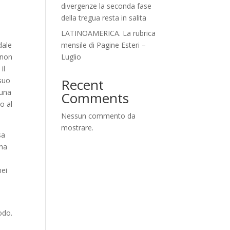
divergenze la seconda fase
della tregua resta in salita
LATINOAMERICA. La rubrica
dale
mensile di Pagine Esteri –
 non
Luglio
il
 suo
Recent
 una
Comments
o al
Nessun commento da
mostrare.
sa
una
e
nei
iodo.