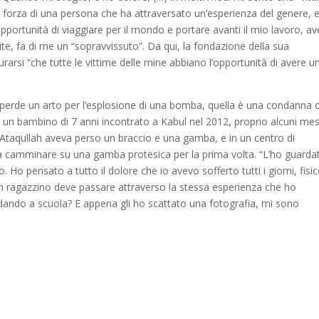
 forza di una persona che ha attraversato un’esperienza del genere, 
opportunità di viaggiare per il mondo e portare avanti il mio lavoro, av
ite, fa di me un “sopravvissuto”. Da qui, la fondazione della sua
arsi “che tutte le vittime delle mine abbiano l’opportunità di avere u
perde un arto per l’esplosione di una bomba, quella è una condanna 
lah, un bambino di 7 anni incontrato a Kabul nel 2012, proprio alcuni mes
i. Ataqullah aveva perso un braccio e una gamba, e in un centro di
a camminare su una gamba protesica per la prima volta. “L’ho guarda
 Ho pensato a tutto il dolore che io avevo sofferto tutti i giorni, fisi
un ragazzino deve passare attraverso la stessa esperienza che ho
dando a scuola? E appena gli ho scattato una fotografia, mi sono