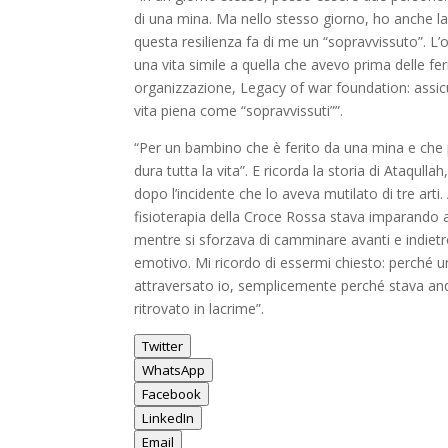
di una mina. Ma nello stesso giorno, ho anche la
questa resilienza fa di me un “sopravvissuto”. L’
una vita simile a quella che avevo prima delle fer
organizzazione, Legacy of war foundation: assicur
vita piena come “sopravvissuti””.
“Per un bambino che è ferito da una mina e che 
dura tutta la vita”. E ricorda la storia di Ataqul
dopo l’incidente che lo aveva mutilato di tre art
fisioterapia della Croce Rossa stava imparando 
mentre si sforzava di camminare avanti e indietro.
emotivo. Mi ricordo di essermi chiesto: perché 
attraversato io, semplicemente perché stava an
ritrovato in lacrime”.
Twitter
WhatsApp
Facebook
LinkedIn
Email