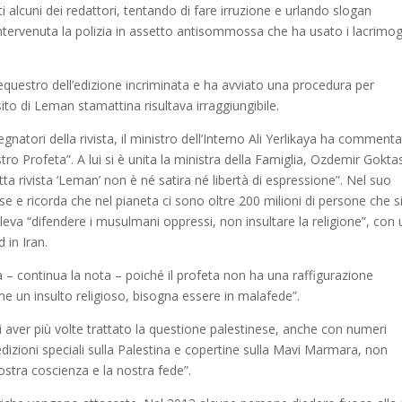
i alcuni dei redattori, tentando di fare irruzione e urlando slogan
è intervenuta la polizia in assetto antisommossa che ha usato i lacrimo
equestro dell’edizione incriminata e ha avviato una procedura per
 sito di Leman stamattina risultava irraggiungibile.
egnatori della rivista, il ministro dell’Interno Ali Yerlikaya ha comment
ro Profeta”. A lui si è unita la ministra della Famiglia, Ozdemir Gokta
ta rivista ‘Leman’ non è né satira né libertà di espressione”. Nel suo
se e ricorda che nel pianeta ci sono oltre 200 milioni di persone che s
va “difendere i musulmani oppressi, non insultare la religione”, con 
 in Iran.
a – continua la nota – poiché il profeta non ha una raffigurazione
me un insulto religioso, bisogna essere in malafede”.
 di aver più volte trattato la questione palestinese, anche con numeri
edizioni speciali sulla Palestina e copertine sulla Mavi Marmara, non
stra coscienza e la nostra fede”.