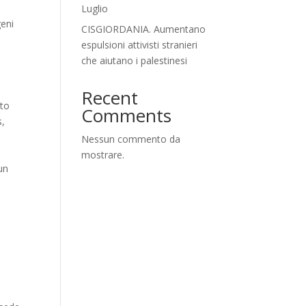
Luglio
geni
CISGIORDANIA. Aumentano
espulsioni attivisti stranieri
che aiutano i palestinesi
Recent
ato
Comments
s,
Nessun commento da
i
mostrare.
un