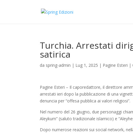
Turchia. Arrestati dirig
satirica
da
spring-admin
|
Lug 1, 2025
|
Pagine Esteri
|
Pagine Esteri – Il caporedattore, il direttore ammi
arrestati ieri dopo la pubblicazione di una vignet
denuncia per “offesa pubblica ai valori religiosi”.
Nel numero del 26 giugno, due personaggi chia
Aleykum” (saluto tradizionale islamico) e “Aley
Dopo numerose reazioni sui social network, nella se