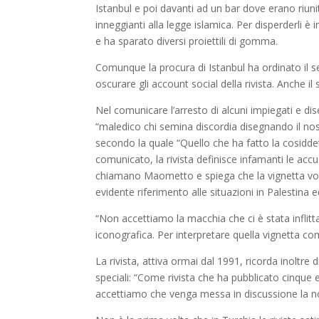
Istanbul e poi davanti ad un bar dove erano riunit
inneggianti alla legge islamica. Per disperderli 
e ha sparato diversi proiettili di gomma.
Comunque la procura di Istanbul ha ordinato il s
oscurare gli account social della rivista. Anche il
Nel comunicare l’arresto di alcuni impiegati e dis
“maledico chi semina discordia disegnando il nost
secondo la quale “Quello che ha fatto la cosiddet
comunicato, la rivista definisce infamanti le accu
chiamano Maometto e spiega che la vignetta vole
evidente riferimento alle situazioni in Palestina ed
“Non accettiamo la macchia che ci è stata inflitt
iconografica. Per interpretare quella vignetta co
La rivista, attiva ormai dal 1991, ricorda inoltre
speciali: “Come rivista che ha pubblicato cinque 
accettiamo che venga messa in discussione la no