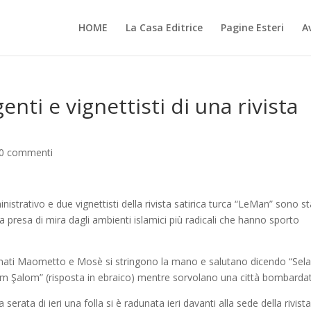
HOME
La Casa Editrice
Pagine Esteri
Av
enti e vignettisti di una rivista
0 commenti
nistrativo e due vignettisti della rivista satirica turca “LeMan” sono st
ta presa di mira dagli ambienti islamici più radicali che hanno sporto
mati Maometto e Mosè si stringono la mano e salutano dicendo “Se
hem Şalom” (risposta in ebraico) mentre sorvolano una città bombarda
rata di ieri una folla si è radunata ieri davanti alla sede della rivist