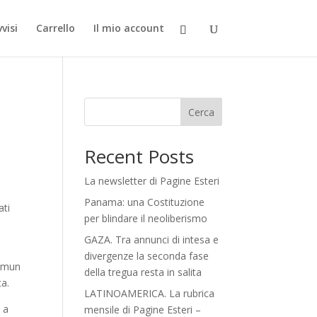
visi
Carrello
Il mio account
Cerca
Recent Posts
La newsletter di Pagine Esteri
Panama: una Costituzione
ati
per blindare il neoliberismo
GAZA. Tra annunci di intesa e
divergenze la seconda fase
lamun
della tregua resta in salita
ta.
LATINOAMERICA. La rubrica
a a
mensile di Pagine Esteri –