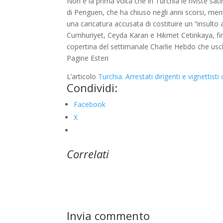
Non è la prima volta che in Turchia le riviste s
di Penguen, che ha chiuso negli anni scorsi, men
una caricatura accusata di costituire un “insulto a
Cumhuriyet, Ceyda Karan e Hikmet Cetinkaya, fini
copertina del settimanale Charlie Hebdo che uscì 
Pagine Esteri
L’articolo
Turchia. Arrestati dirigenti e vignettisti 
Condividi:
Facebook
X
Correlati
Invia commento