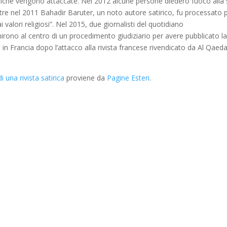
atiriche vengono attaccate. Nel 2012 alcune persone diedero fuoco alla
tre nel 2011 Bahadir Baruter, un noto autore satirico, fu processato 
i valori religiosi”. Nel 2015, due giornalisti del quotidiano
rono al centro di un procedimento giudiziario per avere pubblicato l
in Francia dopo l’attacco alla rivista francese rivendicato da Al Qaeda
di una rivista satirica
proviene da
Pagine Esteri
.