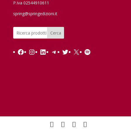
P.Iva 02544910611
spring@springedizioni.it
Cerca
Facebook
Instagram
LinkedIn
Telegram
Twitter
X
Spotify