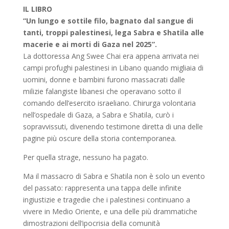
originale
attuale
IL LIBRO
era:
è:
“Un lungo e sottile filo, bagnato dal sangue di
25,00 €.
23,75 €.
tanti, troppi palestinesi, lega Sabra e Shatila alle
macerie e ai morti di Gaza nel 2025”.
La dottoressa Ang Swee Chai era appena arrivata nei
campi profughi palestinesi in Libano quando migliaia di
uomini, donne e bambini furono massacrati dalle
milizie falangiste libanesi che operavano sotto il
comando dell’esercito israeliano. Chirurga volontaria
nell’ospedale di Gaza, a Sabra e Shatila, curò i
sopravvissuti, divenendo testimone diretta di una delle
pagine più oscure della storia contemporanea.
Per quella strage, nessuno ha pagato.
Ma il massacro di Sabra e Shatila non è solo un evento
del passato: rappresenta una tappa delle infinite
ingiustizie e tragedie che i palestinesi continuano a
vivere in Medio Oriente, e una delle più drammatiche
dimostrazioni dell’ipocrisia della comunità