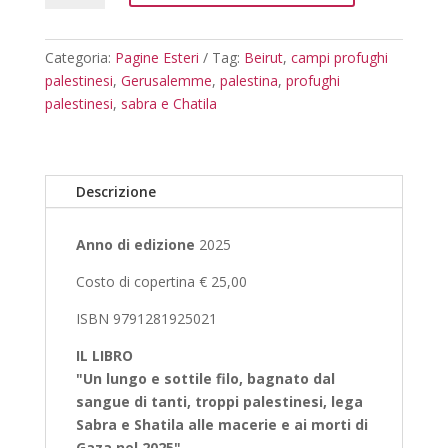
a
Gerusalemme
quantità
Categoria:
Pagine Esteri
Tag:
Beirut
,
campi profughi
palestinesi
,
Gerusalemme
,
palestina
,
profughi
palestinesi
,
sabra e Chatila
Descrizione
Anno di edizione
2025
Costo di copertina € 25,00
ISBN 9791281925021
IL LIBRO
"Un lungo e sottile filo, bagnato dal
sangue di tanti, troppi palestinesi, lega
Sabra e Shatila alle macerie e ai morti di
Gaza nel 2025".