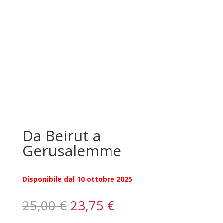
Da Beirut a
Gerusalemme
Disponibile dal 10 ottobre 2025
Il
Il
25,00
€
23,75
€
prezzo
prezzo