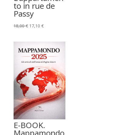
to in rue de
Passy
Il
Il
18,00
€
17,10
€
prezzo
prezzo
originale
attuale
era:
è:
18,00 €.
17,10 €.
E-BOOK.
Mappamondo