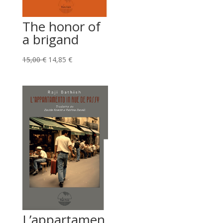
The honor of
a brigand
Il
Il
15,00
€
14,85
€
prezzo
prezzo
originale
attuale
era:
è:
15,00 €.
14,85 €.
L’appartamen