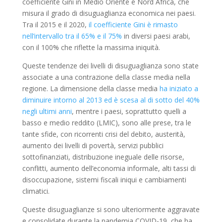
coefficiente Gini in Medio Oriente e Nord Africa, che
misura il grado di disuguaglianza economica nei paesi.
Tra il 2015 e il 2020,
il coefficiente Gini è rimasto
nell’intervallo tra il 65% e il 75%
in diversi paesi arabi,
con il 100% che riflette la massima iniquità.
Queste tendenze dei livelli di disuguaglianza sono state
associate a una contrazione della classe media nella
regione. La dimensione della classe media
ha iniziato a
diminuire intorno al 2013 ed è scesa al di sotto del 40%
negli ultimi anni
, mentre i paesi, soprattutto quelli a
basso e medio reddito (LMIC), sono alle prese, tra le
tante sfide, con ricorrenti crisi del debito, austerità,
aumento dei livelli di povertà, servizi pubblici
sottofinanziati, distribuzione ineguale delle risorse,
conflitti, aumento dell’economia informale, alti tassi di
disoccupazione, sistemi fiscali iniqui e cambiamenti
climatici.
Queste disuguaglianze si sono ulteriormente aggravate
e consolidate durante la pandemia COVID-19, che ha