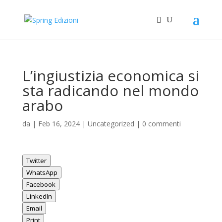
L’ingiustizia economica si
sta radicando nel mondo
arabo
da
|
Feb 16, 2024
|
Uncategorized
|
0 commenti
Twitter
WhatsApp
Facebook
LinkedIn
Email
Print