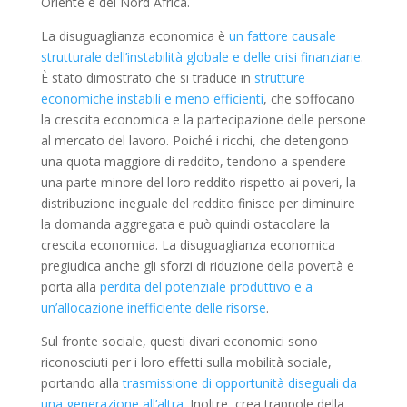
Oriente e del Nord Africa.
La disuguaglianza economica è
un fattore causale
strutturale dell’instabilità globale e delle crisi finanziarie
.
È stato dimostrato che si traduce in
strutture
economiche instabili e meno efficienti
, che soffocano
la crescita economica e la partecipazione delle persone
al mercato del lavoro. Poiché i ricchi, che detengono
una quota maggiore di reddito, tendono a spendere
una parte minore del loro reddito rispetto ai poveri, la
distribuzione ineguale del reddito finisce per diminuire
la domanda aggregata e può quindi ostacolare la
crescita economica. La disuguaglianza economica
pregiudica anche gli sforzi di riduzione della povertà e
porta alla
perdita del potenziale produttivo e a
un’allocazione inefficiente delle risorse
.
Sul fronte sociale, questi divari economici sono
riconosciuti per i loro effetti sulla mobilità sociale,
portando alla
trasmissione di opportunità diseguali da
una generazione all’altra
. Inoltre, crea trappole della