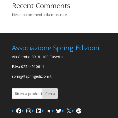
Recent Comments
Nessun commento da mostrare.
Associazione Spring Edizioni
Via Gemito 89, 81100 Caserta
P.Iva 02544910611
spring@springedizioni.it
Cerca
Facebook
Instagram
LinkedIn
Telegram
Twitter
X
Spotify