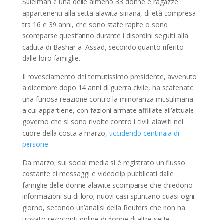
Suleiman è una delle almeno 33 donne e ragazze
appartenenti alla setta alawita siriana, di età compresa
tra 16 e 39 anni, che sono state rapite o sono
scomparse quest’anno durante i disordini seguiti alla
caduta di Bashar al-Assad, secondo quanto riferito
dalle loro famiglie.
Il rovesciamento del temutissimo presidente, avvenuto
a dicembre dopo 14 anni di guerra civile, ha scatenato
una furiosa reazione contro la minoranza musulmana
a cui appartiene, con fazioni armate affiliate all’attuale
governo che si sono rivolte contro i civili alawiti nel
cuore della costa a marzo,
uccidendo centinaia di
persone
.
Da marzo, sui social media si è registrato un flusso
costante di messaggi e videoclip pubblicati dalle
famiglie delle donne alawite scomparse che chiedono
informazioni su di loro; nuovi casi spuntano quasi ogni
giorno, secondo un’analisi della Reuters che non ha
trovato resoconti online di donne di altre sette