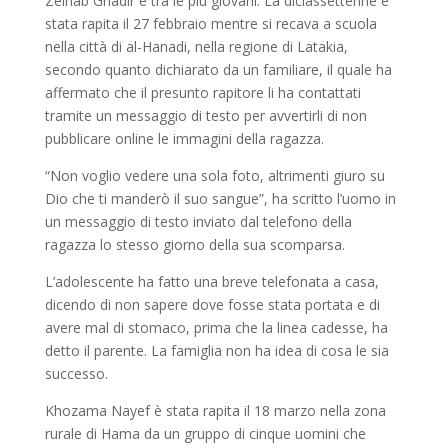
Zeinab Ghadir è tra le più giovani.
La diciassettenne è
stata rapita il 27 febbraio mentre si recava a scuola
nella città di al-Hanadi, nella regione di Latakia,
secondo quanto dichiarato da un familiare, il quale ha
affermato che il presunto rapitore li ha contattati
tramite un messaggio di testo per avvertirli di non
pubblicare online le immagini della ragazza.
“Non voglio vedere una sola foto, altrimenti giuro su
Dio che ti manderò il suo sangue”, ha scritto l’uomo in
un messaggio di testo inviato dal telefono della
ragazza lo stesso giorno della sua scomparsa.
L’adolescente ha fatto una breve telefonata a casa,
dicendo di non sapere dove fosse stata portata e di
avere mal di stomaco, prima che la linea cadesse, ha
detto il parente. La famiglia non ha idea di cosa le sia
successo.
Khozama Nayef è stata rapita il 18 marzo nella zona
rurale di Hama da un gruppo di cinque uomini che