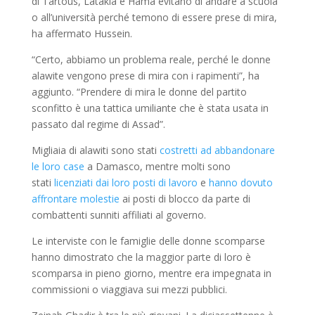
di Tartous, Latakia e Hama evitano di andare a scuola
o all’università perché temono di essere prese di mira,
ha affermato Hussein.
“Certo, abbiamo un problema reale, perché le donne
alawite vengono prese di mira con i rapimenti”, ha
aggiunto. “Prendere di mira le donne del partito
sconfitto è una tattica umiliante che è stata usata in
passato dal regime di Assad”.
Migliaia di alawiti sono stati
costretti ad abbandonare
le loro case
a Damasco, mentre molti sono
stati
licenziati dai loro posti di lavoro
e
hanno dovuto
affrontare molestie
ai posti di blocco da parte di
combattenti sunniti affiliati al governo.
Le interviste con le famiglie delle donne scomparse
hanno dimostrato che la maggior parte di loro è
scomparsa in pieno giorno, mentre era impegnata in
commissioni o viaggiava sui mezzi pubblici.