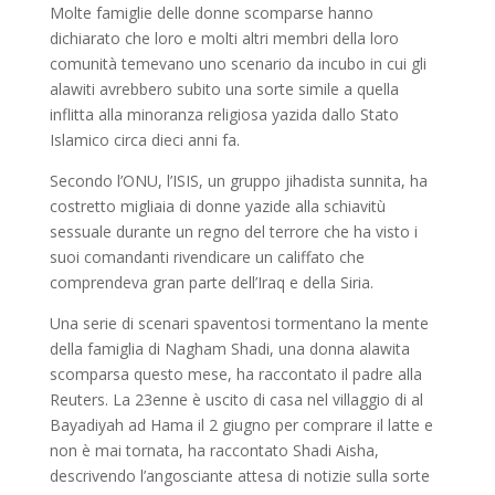
Molte famiglie delle donne scomparse hanno
dichiarato che loro e molti altri membri della loro
comunità temevano uno scenario da incubo in cui gli
alawiti avrebbero subito una sorte simile a quella
inflitta alla minoranza religiosa yazida dallo Stato
Islamico circa dieci anni fa.
Secondo l’ONU, l’ISIS, un gruppo jihadista sunnita, ha
costretto migliaia di donne yazide alla schiavitù
sessuale durante un regno del terrore che ha visto i
suoi comandanti rivendicare un califfato che
comprendeva gran parte dell’Iraq e della Siria.
Una serie di scenari spaventosi tormentano la mente
della famiglia di Nagham Shadi, una donna alawita
scomparsa questo mese, ha raccontato il padre alla
Reuters.
La 23enne è uscito di casa nel villaggio di al
Bayadiyah ad Hama il 2 giugno per comprare il latte e
non è mai tornata, ha raccontato Shadi Aisha,
descrivendo l’angosciante attesa di notizie sulla sorte