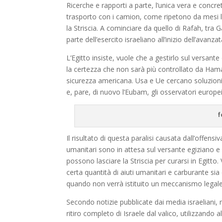
Ricerche e rapporti a parte, l’unica vera e concre
trasporto con i camion, come ripetono da mesi le 
la Striscia. A cominciare da quello di Rafah, tra
parte dell’esercito israeliano all’inizio dell’avanza
L’Egitto insiste, vuole che a gestirlo sul versant
la certezza che non sarà più controllato da Ham
sicurezza americana. Usa e Ue cercano soluzioni,
e, pare, di nuovo l’Eubam, gli osservatori europei
f
Il risultato di questa paralisi causata dall’offens
umanitari sono in attesa sul versante egiziano e c
possono lasciare la Striscia per curarsi in Egitto
certa quantità di aiuti umanitari e carburante si
quando non verrà istituito un meccanismo legale pe
Secondo notizie pubblicate dai media israeliani, m
ritiro completo di Israele dal valico, utilizzand