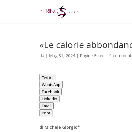
«Le calorie abbondano»
da
|
Mag 31, 2024
|
Pagine Esteri
|
0 comment
Twitter
WhatsApp
Facebook
LinkedIn
Email
Print
di Michele Giorgio*