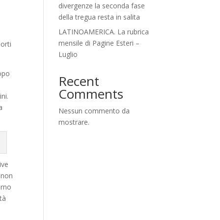
divergenze la seconda fase
della tregua resta in salita
LATINOAMERICA. La rubrica
mensile di Pagine Esteri –
orti
Luglio
opo
Recent
Comments
ni.
a
Nessun commento da
mostrare.
ive
e non
orno
tà