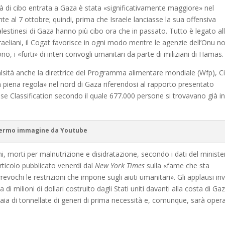
à di cibo entrata a Gaza è stata «significativamente maggiore» nel
te al 7 ottobre; quindi, prima che Israele lanciasse la sua offensiva
palestinesi di Gaza hanno più cibo ora che in passato. Tutto è legato al
sraeliani, il Cogat favorisce in ogni modo mentre le agenzie dell’Onu n
o, i «furti» di interi convogli umanitari da parte di miliziani di Hamas.
alsità anche la direttrice del Programma alimentare mondiale (Wfp), C
n piena regola» nel nord di Gaza riferendosi al rapporto presentato
se Classification secondo il quale 677.000 persone si trovavano già i
ermo immagine da Youtube
ini, morti per malnutrizione e disidratazione, secondo i dati del minist
rticolo pubblicato venerdì dal
New York Times
sulla «fame che sta
evochi le restrizioni che impone sugli aiuti umanitari». Gli applausi in
di milioni di dollari costruito dagli Stati uniti davanti alla costa di Ga
naia di tonnellate di generi di prima necessità e, comunque, sarà oper