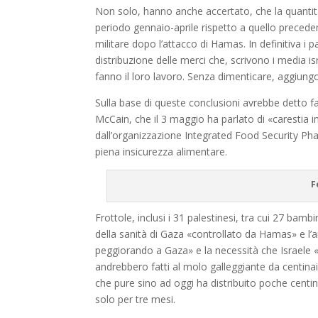
Non solo, hanno anche accertato, che la quantit
periodo gennaio-aprile rispetto a quello preceden
militare dopo l’attacco di Hamas. In definitiva i 
distribuzione delle merci che, scrivono i media i
fanno il loro lavoro. Senza dimenticare, aggiungon
Sulla base di queste conclusioni avrebbe detto f
McCain, che il 3 maggio ha parlato di «carestia i
dall’organizzazione Integrated Food Security Pha
piena insicurezza alimentare.
F
Frottole, inclusi i 31 palestinesi, tra cui 27 bamb
della sanità di Gaza «controllato da Hamas» e l’a
peggiorando a Gaza» e la necessità che Israele «r
andrebbero fatti al molo galleggiante da centinaia 
che pure sino ad oggi ha distribuito poche centi
solo per tre mesi.