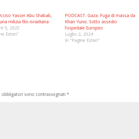
cciso Yasser Abu Shabab,
PODCAST. Gaza. Fuga di massa da
una milizia filo-israeliana
Khan Yunis. Sotto assedio
e 5, 2025
l’ospedale Europeo
ne Esteri"
Luglio 2, 2024
In "Pagine Esteri"
i obbligatori sono contrassegnati
*