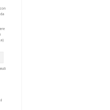
 con
 da
vere
i
ta)
aiuti
il