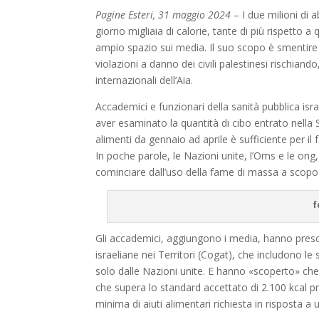
Pagine Esteri, 31 maggio 2024
– I due milioni di 
giorno migliaia di calorie, tante di più rispetto a
ampio spazio sui media. Il suo scopo è smentire 
violazioni a danno dei civili palestinesi rischian
internazionali dell’Aia.
Accademici e funzionari della sanità pubblica israe
aver esaminato la quantità di cibo entrato nella 
alimenti da gennaio ad aprile è sufficiente per i
In poche parole, le Nazioni unite, l’Oms e le ong,
cominciare dall’uso della fame di massa a scopo 
f
Gli accademici, aggiungono i media, hanno preso i
israeliane nei Territori (Cogat), che includono le
solo dalle Nazioni unite. E hanno «scoperto» che 
che supera lo standard accettato di 2.100 kcal pr
minima di aiuti alimentari richiesta in risposta a u