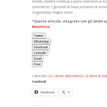
Israele, mentre continua a porre restrizioni ai mo
commercio. I grossisti di Gaza potranno di nuovo 
Cisgiordania. Pagine Esteri
*Questo articolo, integrato con gli ultimi 
Manifesto
Twitter
WhatsApp
Facebook
LinkedIn
Email
Print
L’articolo
«Le calorie abbondano»: la dieta di Isr
Condividi:
Facebook
X