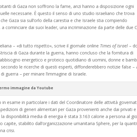
abitanti di Gaza non soffrono la fame, anzi hanno a disposizione ogni
 quelle necessarie. È questo il senso di uno studio israeliano che trova
che Gaza sia sull’orlo della carestia e che Israele stia compiendo
do, a cominciare dai suoi leader, una incriminazione da parte delle due C
liana – «di tutto rispetto», scrive il giornale online
Times of Israel
– d
Striscia di Gaza durante la guerra, hanno concluso che la fornitura di
l fabbisogno energetico e proteico quotidiano di uomini, donne e bambi
 secondo le ricerche di questi esperti, diffonderebbero notizie false – 
di guerra – per minare l’immagine di Israele.
ermo immagine da Youtube
n esame in particolare i dati del Coordinatore delle attività governat
 spedizioni di generi alimentari per Gaza provenienti anche dai privati 
la disponibilità media di energia è stata 3.163 calorie a persona al gi
o capite, stabilito dall’organizzazione umanitaria Sphere, per la quanti
na crisi.