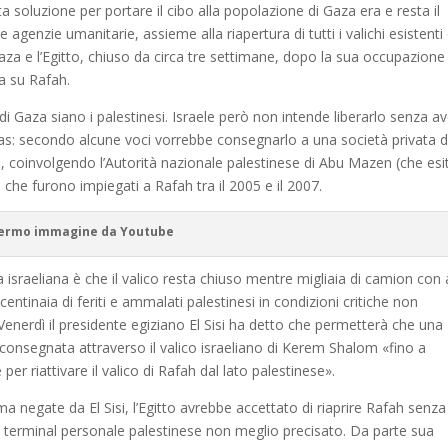
ta soluzione per portare il cibo alla popolazione di Gaza era e resta il
agenzie umanitarie, assieme alla riapertura di tutti i valichi esistenti
 Gaza e l’Egitto, chiuso da circa tre settimane, dopo la sua occupazione
ta su Rafah.
e di Gaza siano i palestinesi. Israele però non intende liberarlo senza a
as: secondo alcune voci vorrebbe consegnarlo a una società privata d
 coinvolgendo l’Autorità nazionale palestinese di Abu Mazen (che esi
 che furono impiegati a Rafah tra il 2005 e il 2007.
ermo immagine da Youtube
iva israeliana è che il valico resta chiuso mentre migliaia di camion con 
entinaia di feriti e ammalati palestinesi in condizioni critiche non
. Venerdì il presidente egiziano El Sisi ha detto che permetterà che una
a consegnata attraverso il valico israeliano di Kerem Shalom «fino a
r riattivare il valico di Rafah dal lato palestinese».
a negate da El Sisi, l’Egitto avrebbe accettato di riaprire Rafah senza 
o al terminal personale palestinese non meglio precisato. Da parte sua