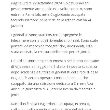
Pagine Esteri, 22 settembre 2024
. Soldati israeliani
pesantemente armati, alcuni a volto coperto, sono
entrati a Ramallah, nella Cisgiordania occupata
facendo irruzione nella sede della rete televisiva Al
Jazeera.
I giornalisti sono stati costretti a spegnere le
telecamere con le quali riprendevano il raid. Sono state
portate via macchine fotografiche, documenti, ed è
stata ordinata la chiusura della sede per 45 giorni.
Un ordine simile era stato emesso per le sedi israeliane
di Al Jazeera a maggio ma è stato rinnovato scadenza
dopo scadenza e tuttora ai giornalisti della rete di base
in Qatar è vietato operare. I militari hanno anche
strappato via uno striscione dedicato a Shireen Abu
Akleh, la giornalista di Al Jazeera uccisa dall’esercito a
Jenin.
Ramallah è nella Cisgiordania occupata, in area A,
sotto controllo amministrativo e civile dell’Autorità