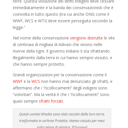
terre. Questa violazione dei diritti indigeni deve cessare
immediatamente e la banda dei conservazionisti che è
coinvolta in tutto questo (tra cui anche ONG come il
WWF, WCS e WTI) deve essere perseguita secondo la
legge.”
Nel nome della conservazione
vengono distrutte
le vite
di centinaia di migliaia di Adivasi che vivono nelle
riserve della tigre. Il governo indiano li sta sfrattando
illegalmente dalla terra in cui hanno sempre vissuto, e
che hanno sempre protetto.
Grandi organizzazioni per la conservazione come il
WWF
e la
WCS
non hanno mai denunciato gli sfratti, e
affermano che i “ricollocamenti” degli indigeni sono
“volontari”. Ma la verità è che i “ricollocamenti” sono
quasi sempre
sfratti forzati.
Questi uomini Khadia sono stati cacciati dalla loro terra,
trasformata in un’Area Protetta. Hanno vissuto per mesi
sotto teloni di plastica. ©Survival