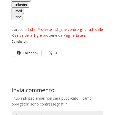
LinkedIn
Email
Print
L’articolo
India: Proteste indigene contro gli sfratti dalle
Riserve della Tigre
proviene da
Pagine Esteri
.
Condividi:
Facebook
X
Invia commento
Il tuo indirizzo email non sarà pubblicato.
I campi
obbligatori sono contrassegnati
*