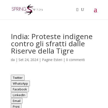
India: Proteste indigene
contro gli sfratti dalle
Riserve della Tigre
da
|
Set 24, 2024
|
Pagine Esteri
|
0 commenti
Twitter
WhatsApp
Facebook
LinkedIn
Email
Print