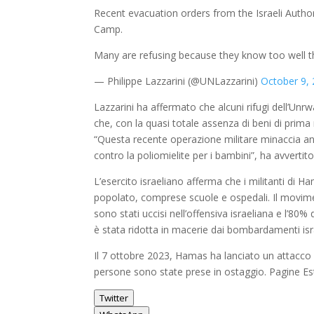
Recent evacuation orders from the Israeli Authori
Camp.
Many are refusing because they know too well 
— Philippe Lazzarini (@UNLazzarini)
October 9,
Lazzarini ha affermato che alcuni rifugi dell’Unrwa
che, con la quasi totale assenza di beni di prim
“Questa recente operazione militare minaccia an
contro la poliomielite per i bambini”, ha avvertito
L’esercito israeliano afferma che i militanti di
popolato, comprese scuole e ospedali. Il movim
sono stati uccisi nell’offensiva israeliana e l’80%
è stata ridotta in macerie dai bombardamenti isra
Il 7 ottobre 2023, Hamas ha lanciato un attacco a 
persone sono state prese in ostaggio. Pagine Es
Twitter