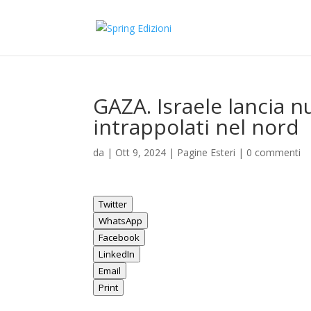
GAZA. Israele lancia n
intrappolati nel nord
da
|
Ott 9, 2024
|
Pagine Esteri
|
0 commenti
Twitter
WhatsApp
Facebook
LinkedIn
Email
Print