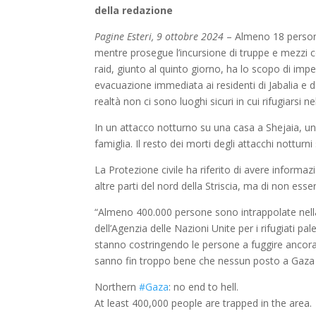
della redazione
Pagine Esteri, 9 ottobre 2024
– Almeno 18 persone 
mentre prosegue l’incursione di truppe e mezzi co
raid, giunto al quinto giorno, ha lo scopo di impe
evacuazione immediata ai residenti di Jabalia e d
realtà non ci sono luoghi sicuri in cui rifugiarsi ne
In un attacco notturno su una casa a Shejaia, u
famiglia. Il resto dei morti degli attacchi notturni
La Protezione civile ha riferito di avere informazi
altre parti del nord della Striscia, ma di non ess
“Almeno 400.000 persone sono intrappolate nella
dell’Agenzia delle Nazioni Unite per i rifugiati pal
stanno costringendo le persone a fuggire ancora 
sanno fin troppo bene che nessun posto a Gaza è
Northern
#Gaza
: no end to hell.
At least 400,000 people are trapped in the area.