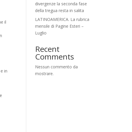
divergenze la seconda fase
della tregua resta in salita
LATINOAMERICA. La rubrica
e il
mensile di Pagine Esteri –
Luglio
in
Recent
Comments
Nessun commento da
 e in
mostrare.
e
ne