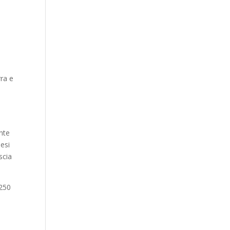
rra e
ente
esi
scia
 250