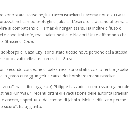
sono state uccise negli attacchi israeliani la scorsa notte su Gaza
razzati nel campo profughi di Jabalia. L’esercito israeliano afferma ch
dire ai combattenti di Hamas di riorganizzarsi. Ha inoltre diffuso di
elle zone limitrofe, ma i palestinesi e le Nazioni Unite affermano che 
lla Striscia di Gaza.
n sobborgo di Gaza City, sono state uccise nove persone della stessa
 si sono avuti nelle aree centrali di Gaza.
oni secondo cui decine di palestinesi sono stati uccisi o feriti a Jabalia
ere in grado di raggiungerli a causa dei bombardamenti israeliani.
 zona”, ha scritto oggi su
X
, Philippe Lazzarini, commissario general
estinesi (Unrwa). “I recenti ordini di evacuazione delle autorità israelia
e ancora, soprattutto dal campo di Jabalia. Molti si rifiutano perché
 sicuro”, ha aggiunto.