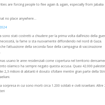
ties are forcing people to flee again & again, especially from Jabalia
that no place anywhere…
 2024
 sono stati costretti a chiudere per la prima volta dall’inizio della gue
a necessità, la fame si sta nuovamente diffondendo nel nord di Gaza.
che l’attuazione della seconda fase della campagna di vaccinazione
.
 Hamas usano le aree residenziali come copertura nel territorio densam
ento islamico ha sempre negato questa accusa. Quasi 42.000 palestin
 dei 2,3 milioni di abitanti è dovuto sfollare mentre gran parte della Stri
eliani.
sorpresa in cui sono morti circa 1.200 soldati e civili israeliani. Altre
teri