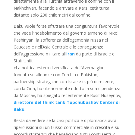
direttamente alla Turchia attraverso il confine con il
Nakhchivan, facendole arrivare a Kars, città turca
distante solo 200 chilometri dal confine.
Baku vuole forse sfruttare una congiuntura favorevole
che vede l’indebolimento del governo armeno di Nikol
Pashinyan, la sofferenza dell’egemonia russa nel
Caucaso e nell’Asia Centrale e le conseguenze
dell’aggressione militare all’
Iran
da parte di Israele e
Stati Uniti.
«La politica estera diversificata dell’Azerbaigian,
fondata su alleanze con Turchia e Pakistan,
partnership strategiche con Israele e, più di recente,
con la Cina, ha ulteriormente ridotto la sua dipendenza
da Mosca», ha spiegato recentemente Rusif Huseynov,
direttore del think tank Topchubashov Center di
Baku
.
Resta da vedere se la crisi politica e diplomatica avrà
ripercussioni su un flusso commerciale in crescita e su
accordi strategici che beneficiano tutti i contraenti. A