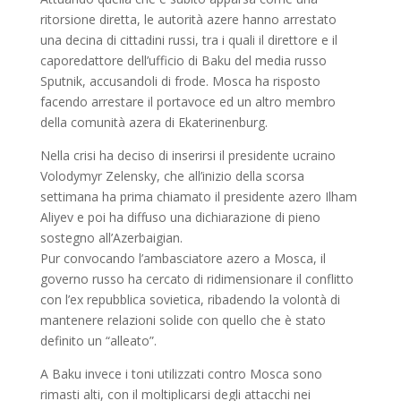
ritorsione diretta, le autorità azere hanno arrestato
una decina di cittadini russi, tra i quali il direttore e il
caporedattore dell’ufficio di Baku del media russo
Sputnik, accusandoli di frode. Mosca ha risposto
facendo arrestare il portavoce ed un altro membro
della comunità azera di Ekaterinenburg.
Nella crisi ha deciso di inserirsi il presidente ucraino
Volodymyr Zelensky, che all’inizio della scorsa
settimana ha prima chiamato il presidente azero Ilham
Aliyev e poi ha diffuso una dichiarazione di pieno
sostegno all’Azerbaigian.
Pur convocando l’ambasciatore azero a Mosca, il
governo russo ha cercato di ridimensionare il conflitto
con l’ex repubblica sovietica, ribadendo la volontà di
mantenere relazioni solide con quello che è stato
definito un “alleato”.
A Baku invece i toni utilizzati contro Mosca sono
rimasti alti, con il moltiplicarsi degli attacchi nei