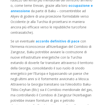
l’utilizzo dei lembi più meridionali del territorio armeno
o, come teme Erevan, grazie alla loro
occupazione e
annessione
da parte di Baku – consentirebbe ad
Aliyev di godere di una proiezione formidabile verso
Occidente (e alla Turchia di proiettarsi in maniera
ancora più efficace verso le repubbliche turcofone
centrasiatiche).
Se un eventuale
accordo definitivo di pace
con
l’Armenia riconoscesse all’Azerbaigian del Corridoio di
Zangezur, Baku potrebbe avviare la costruzione di
nuove infrastrutture energetiche con la Turchia
evitando di doverle far transitare attraverso il territorio
della Georgia, consolidando il suo ruolo di snodo
energetico per l’Europa e bypassando un paese che
negli ultimi anni si è fortemente avvicinato a Mosca.
Attraverso la Georgia transitano sia l’oleodotto Baku-
Tblisi-Ceyhan (Btc) sia il Corridoio meridionale del gas,
ma controllando il Corridoio di Zangezur l’Azerbaigian
potrebbe inviare forniture di gas e petrolio