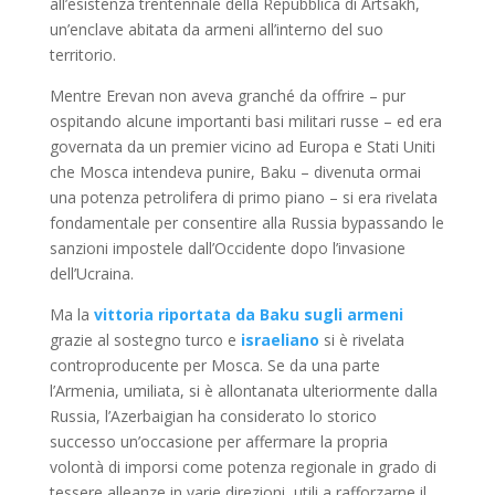
all’esistenza trentennale della Repubblica di Artsakh,
un’enclave abitata da armeni all’interno del suo
territorio.
Mentre Erevan non aveva granché da offrire – pur
ospitando alcune importanti basi militari russe – ed era
governata da un premier vicino ad Europa e Stati Uniti
che Mosca intendeva punire, Baku – divenuta ormai
una potenza petrolifera di primo piano – si era rivelata
fondamentale per consentire alla Russia bypassando le
sanzioni impostele dall’Occidente dopo l’invasione
dell’Ucraina.
Ma la
vittoria riportata da Baku sugli armeni
grazie al sostegno turco e
israeliano
si è rivelata
controproducente per Mosca. Se da una parte
l’Armenia, umiliata, si è allontanata ulteriormente dalla
Russia, l’Azerbaigian ha considerato lo storico
successo un’occasione per affermare la propria
volontà di imporsi come potenza regionale in grado di
tessere alleanze in varie direzioni, utili a rafforzarne il