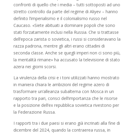
confronti di quello che i media – tutti sottoposti ad uno
stretto controllo da parte del regime di Aliyev – hanno
definito l’imperialismo e il colonialismo russo nel
Caucaso. «Siete abituati a dominare popoli che sono
stati forzatamente inclusi nella Russia. Che si trattasse
dell’epoca zarista o sovietica, i russi si consideravano la
razza padrona, mentre gli altri erano cittadini di
seconda classe. Anche se quegli imperi non ci sono più,
la mentalità rimane» ha accusato la televisione di stato
azera nei giorni scorsi.
La virulenza della crisi e i toni utilizzati hanno mostrato
in maniera chiara le ambizioni del regime azero di
trasformare un’alleanza subalterna con Mosca in un
rapporto tra pari, consci dell’importanza che le risorse
e la posizione dell’ex repubblica sovietica rivestono per
la Federazione Russa.
I rapporti tra i due paesi si erano già incrinati alla fine di
dicembre del 2024, quando la contraerea russa, in