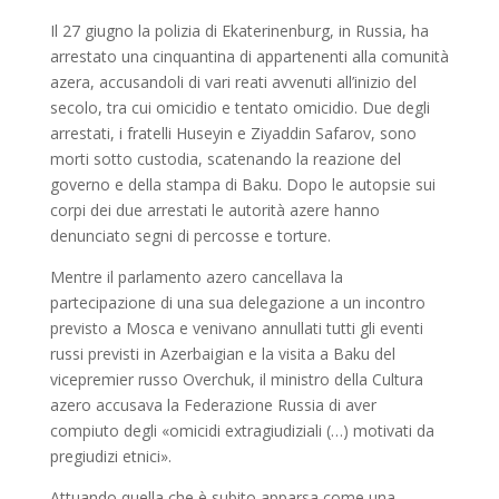
Il 27 giugno la polizia di Ekaterinenburg, in Russia, ha
arrestato una cinquantina di appartenenti alla comunità
azera, accusandoli di vari reati avvenuti all’inizio del
secolo, tra cui omicidio e tentato omicidio. Due degli
arrestati, i fratelli Huseyin e Ziyaddin Safarov, sono
morti sotto custodia, scatenando la reazione del
governo e della stampa di Baku. Dopo le autopsie sui
corpi dei due arrestati le autorità azere hanno
denunciato segni di percosse e torture.
Mentre il parlamento azero cancellava la
partecipazione di una sua delegazione a un incontro
previsto a Mosca e venivano annullati tutti gli eventi
russi previsti in Azerbaigian e la visita a Baku del
vicepremier russo Overchuk, il ministro della Cultura
azero accusava la Federazione Russia di aver
compiuto degli «omicidi extragiudiziali (…) motivati da
pregiudizi etnici».
Attuando quella che è subito apparsa come una