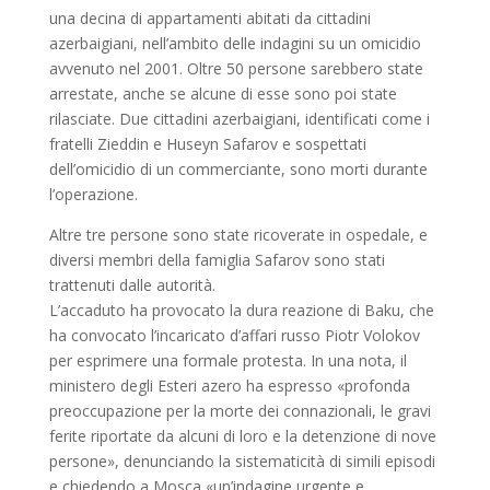
una decina di appartamenti abitati da cittadini
azerbaigiani, nell’ambito delle indagini su un omicidio
avvenuto nel 2001. Oltre 50 persone sarebbero state
arrestate, anche se alcune di esse sono poi state
rilasciate. Due cittadini azerbaigiani, identificati come i
fratelli Zieddin e Huseyn Safarov e sospettati
dell’omicidio di un commerciante, sono morti durante
l’operazione.
Altre tre persone sono state ricoverate in ospedale, e
diversi membri della famiglia Safarov sono stati
trattenuti dalle autorità.
L’accaduto ha provocato la dura reazione di Baku, che
ha convocato l’incaricato d’affari russo Piotr Volokov
per esprimere una formale protesta. In una nota, il
ministero degli Esteri azero ha espresso «profonda
preoccupazione per la morte dei connazionali, le gravi
ferite riportate da alcuni di loro e la detenzione di nove
persone», denunciando la sistematicità di simili episodi
e chiedendo a Mosca «un’indagine urgente e