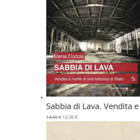
Sabbia di Lava. Vendita e
Il
Il
14,00
€
13,30
€
prezzo
prezzo
originale
attuale