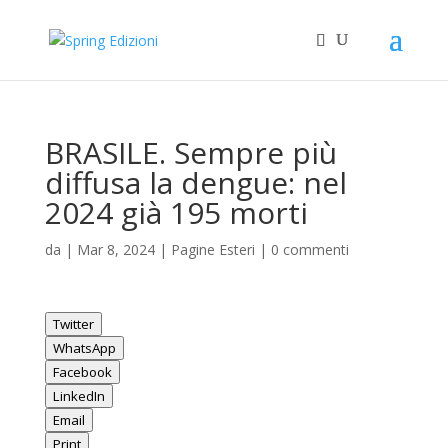
BRASILE. Sempre più
diffusa la dengue: nel
2024 già 195 morti
da
|
Mar 8, 2024
|
Pagine Esteri
|
0 commenti
Twitter
WhatsApp
Facebook
LinkedIn
Email
Print