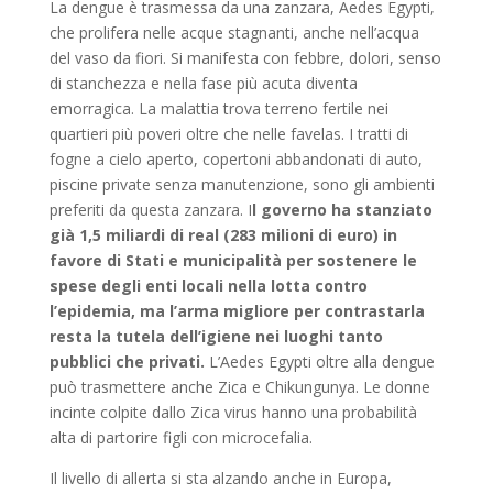
La dengue è trasmessa da una zanzara, Aedes Egypti,
che prolifera nelle acque stagnanti, anche nell’acqua
del vaso da fiori. Si manifesta con febbre, dolori, senso
di stanchezza e nella fase più acuta diventa
emorragica. La malattia trova terreno fertile nei
quartieri più poveri oltre che nelle favelas. I tratti di
fogne a cielo aperto, copertoni abbandonati di auto,
piscine private senza manutenzione, sono gli ambienti
preferiti da questa zanzara. I
l governo ha stanziato
già 1,5 miliardi di real (283 milioni di euro) in
favore di Stati e municipalità per sostenere le
spese degli enti locali nella lotta contro
l’epidemia, ma l’arma migliore per contrastarla
resta la tutela dell’igiene nei luoghi tanto
pubblici che privati.
L’Aedes Egypti oltre alla dengue
può trasmettere anche Zica e Chikungunya. Le donne
incinte colpite dallo Zica virus hanno una probabilità
alta di partorire figli con microcefalia.
Il livello di allerta si sta alzando anche in Europa,